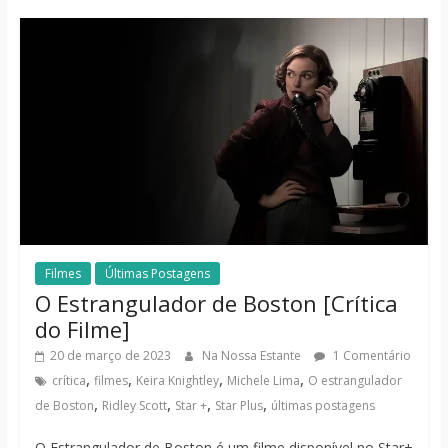
Filmes
Últimas Postagens
O Estrangulador de Boston [Crítica
do Filme]
20 de março de 2023
Na Nossa Estante
1 Comentário
,
,
,
,
crítica
filmes
Keira Knightley
Michele Lima
O estrangulador
,
,
,
,
de Boston
Ridley Scott
Star +
Star Plus
últimas postagens
O Estrangulador de Boston é um filme disponível no Star+