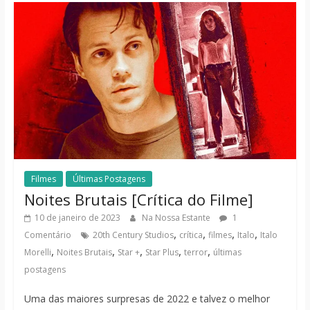
Filmes
Últimas Postagens
Noites Brutais [Crítica do Filme]
10 de janeiro de 2023
Na Nossa Estante
1
,
,
,
,
Comentário
20th Century Studios
crítica
filmes
Italo
Italo
,
,
,
,
,
Morelli
Noites Brutais
Star +
Star Plus
terror
últimas
postagens
Uma das maiores surpresas de 2022 e talvez o melhor