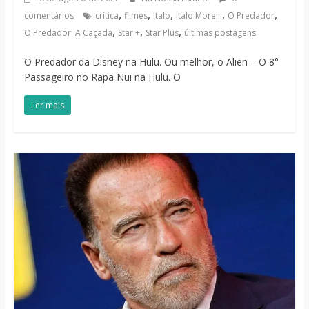
,
,
,
,
,
comentários
crítica
filmes
Italo
Italo Morelli
O Predador
,
,
,
O Predador: A Caçada
Star +
Star Plus
últimas postagens
O Predador da Disney na Hulu. Ou melhor, o Alien – O 8°
Passageiro no Rapa Nui na Hulu. O
Ler mais