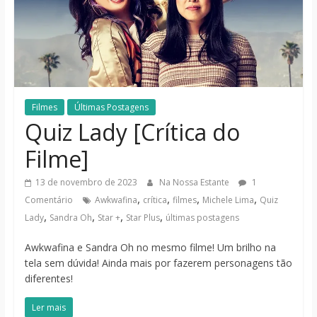
notícias
Filmes
Últimas Postagens
Quiz Lady [Crítica do
Filme]
13 de novembro de 2023
Na Nossa Estante
1
,
,
,
,
Comentário
Awkwafina
crítica
filmes
Michele Lima
Quiz
,
,
,
,
Lady
Sandra Oh
Star +
Star Plus
últimas postagens
Awkwafina e Sandra Oh no mesmo filme! Um brilho na
tela sem dúvida! Ainda mais por fazerem personagens tão
diferentes!
Ler mais