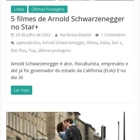
Listas
Últimas Postagens
5 filmes de Arnold Schwarzenegger
no Star+
30 de julho de 2022
Na Nossa Estante
1 Comentário
,
,
,
,
,
agenciabcbiz
Arnold Schwarzenegger
filmes
listas
Star +
,
,
Star Plus
Top
últimas postagens
Arnold Schwarzenegger é ator, fisiculturista, empresário e
até já foi governador do estado da Califórnia (EUA)! E no
dia 30
Ler mais