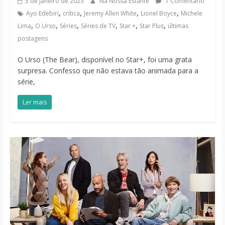
5 de janeiro de 2023
Na Nossa Estante
1 Comentário
,
,
,
,
Ayo Edebiri
crítica
Jeremy Allen White
Lionel Boyce
Michele
,
,
,
,
,
,
Lima
O Urso
Séries
Séries de TV
Star +
Star Plus
últimas
postagens
O Urso (The Bear), disponível no Star+, foi uma grata
surpresa. Confesso que não estava tão animada para a
série,
Ler mais