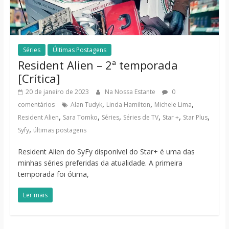
Séries
Últimas Postagens
Resident Alien – 2ª temporada
[Crítica]
20 de janeiro de 2023
Na Nossa Estante
0
,
,
,
comentários
Alan Tudyk
Linda Hamilton
Michele Lima
,
,
,
,
,
,
Resident Alien
Sara Tomko
Séries
Séries de TV
Star +
Star Plus
,
Syfy
últimas postagens
Resident Alien do SyFy disponível do Star+ é uma das
minhas séries preferidas da atualidade. A primeira
temporada foi ótima,
Ler mais