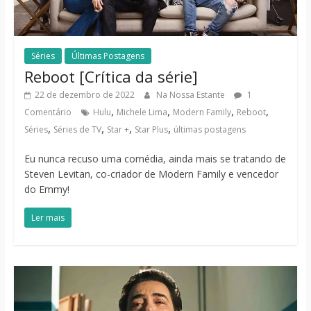
Séries
Últimas Postagens
Reboot [Crítica da série]
22 de dezembro de 2022
Na Nossa Estante
1
,
,
,
,
Comentário
Hulu
Michele Lima
Modern Family
Reboot
,
,
,
,
Séries
Séries de TV
Star +
Star Plus
últimas postagens
Eu nunca recuso uma comédia, ainda mais se tratando de
Steven Levitan, co-criador de Modern Family e vencedor
do Emmy!
Ler mais