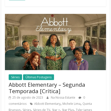
Séries
Últimas Postagens
Abbott Elementary – Segunda
Temporada [Crítica]
25 de agosto de 2023
Na Nossa Estante
0
,
,
comentários
Abbott Elementary
Michele Lima
Quinta
,
,
,
,
,
Brunson
Séries
Séries de TV
Star +
Star Plus
Tyler James