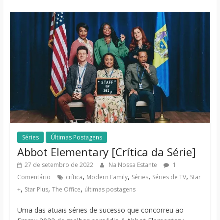
Séries
Últimas Postagens
Abbot Elementary [Crítica da Série]
27 de setembro de 2022
Na Nossa Estante
1
,
,
,
,
Comentário
crítica
Modern Family
Séries
Séries de TV
Star
,
,
,
+
Star Plus
The Office
últimas postagens
Uma das atuais séries de sucesso que concorreu ao