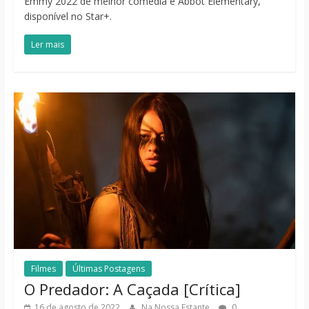
Emmy 2022 de melhor comédia é Abbot Elementary,
disponível no Star+.
Ler mais
Filmes
Últimas Postagens
O Predador: A Caçada [Crítica]
16 de agosto de 2022
Na Nossa Estante
0