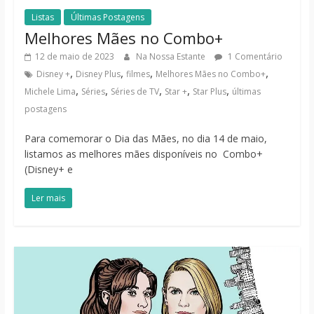
Listas
Últimas Postagens
Melhores Mães no Combo+
12 de maio de 2023
Na Nossa Estante
1 Comentário
,
,
,
,
Disney +
Disney Plus
filmes
Melhores Mães no Combo+
,
,
,
,
,
Michele Lima
Séries
Séries de TV
Star +
Star Plus
últimas
postagens
Para comemorar o Dia das Mães, no dia 14 de maio,
listamos as melhores mães disponíveis no Combo+
(Disney+ e
Ler mais