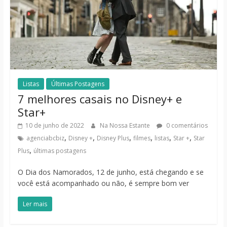
Listas
Últimas Postagens
7 melhores casais no Disney+ e
Star+
10 de junho de 2022
Na Nossa Estante
0 comentários
,
,
,
,
,
,
agenciabcbiz
Disney +
Disney Plus
filmes
listas
Star +
Star
,
Plus
últimas postagens
O Dia dos Namorados, 12 de junho, está chegando e se
você está acompanhado ou não, é sempre bom ver
Ler mais