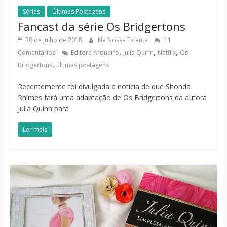
Séries
Últimas Postagens
Fancast da série Os Bridgertons
30 de julho de 2018
Na Nossa Estante
11
,
,
,
Comentários
Editora Arqueiro
Julia Quinn
Netflix
Os
,
Bridgertons
últimas postagens
Recentemente foi divulgada a notícia de que Shonda
Rhimes fará uma adaptação de Os Bridgertons da autora
Julia Quinn para
Ler mais