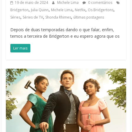
19 de maio de 2024
Michele Lima
0 comentários
,
,
,
,
,
Bridgerton
Julia Quinn
Michele Lima
Netflix
Os Bridgertons
,
,
,
Séries
Séries de TV
Shonda Rhimes
últimas postagens
Depois de duas temporadas dando o que falar, enfim,
temos a terceira de Bridgerton e eu espero agora que os
Ler mais