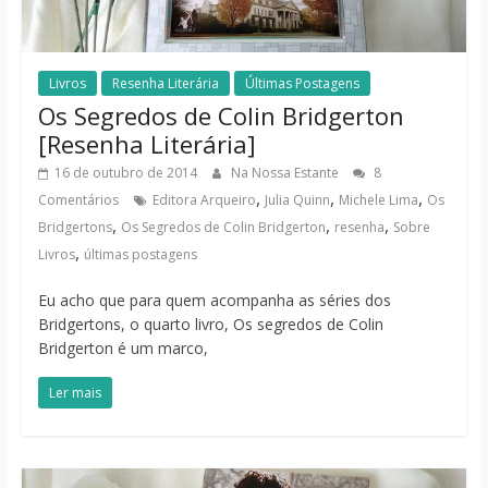
Livros
Resenha Literária
Últimas Postagens
Os Segredos de Colin Bridgerton
[Resenha Literária]
16 de outubro de 2014
Na Nossa Estante
8
,
,
,
Comentários
Editora Arqueiro
Julia Quinn
Michele Lima
Os
,
,
,
Bridgertons
Os Segredos de Colin Bridgerton
resenha
Sobre
,
Livros
últimas postagens
Eu acho que para quem acompanha as séries dos
Bridgertons, o quarto livro, Os segredos de Colin
Bridgerton é um marco,
Ler mais