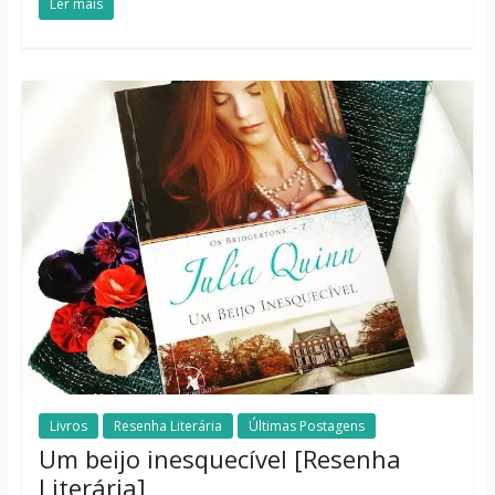
Ler mais
Livros
Resenha Literária
Últimas Postagens
Um beijo inesquecível [Resenha
Literária]