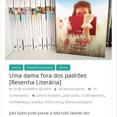
Livros
Resenha Literária
Séries
Uma dama fora dos padrões
[Resenha Literária]
20 de novembro de 2018
Na Nossa Estante
10
,
,
,
Comentários
Editora Arqueiro
Julia Quinn
Os Bridgertons
,
,
,
Os Rokesbys
resenha
Sobre Livros
últimas postagens
Julia Quinn pode passar a vida toda falando dos