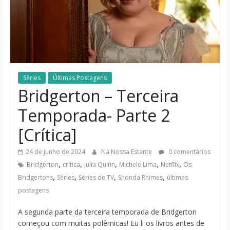
notícias
Séries
Últimas Postagens
Bridgerton – Terceira
Temporada- Parte 2
[Crítica]
24 de junho de 2024
Na Nossa Estante
0 comentários
,
,
,
,
,
Bridgerton
crítica
Julia Quinn
Michele Lima
Netflix
Os
,
,
,
,
Bridgertons
Séries
Séries de TV
Shonda Rhimes
últimas
postagens
A segunda parte da terceira temporada de Bridgerton
começou com muitas polêmicas! Eu li os livros antes de