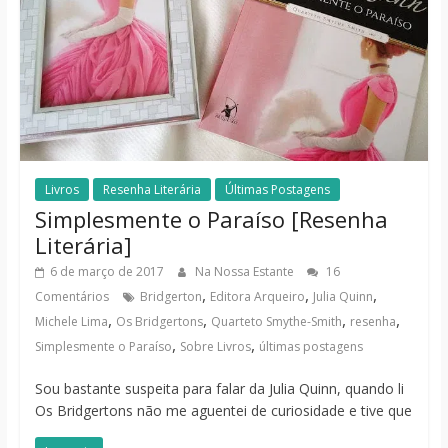
Livros
Resenha Literária
Últimas Postagens
Simplesmente o Paraíso [Resenha
Literária]
6 de março de 2017
Na Nossa Estante
16
,
,
,
Comentários
Bridgerton
Editora Arqueiro
Julia Quinn
,
,
,
,
Michele Lima
Os Bridgertons
Quarteto Smythe-Smith
resenha
,
,
Simplesmente o Paraíso
Sobre Livros
últimas postagens
Sou bastante suspeita para falar da Julia Quinn, quando li
Os Bridgertons não me aguentei de curiosidade e tive que