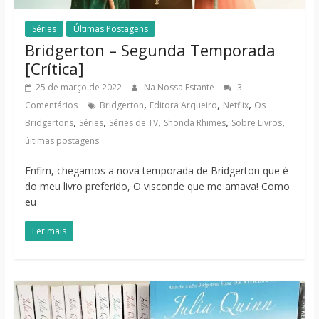
Séries
Últimas Postagens
Bridgerton – Segunda Temporada
[Crítica]
25 de março de 2022
Na Nossa Estante
3
,
,
,
Comentários
Bridgerton
Editora Arqueiro
Netflix
Os
,
,
,
,
,
Bridgertons
Séries
Séries de TV
Shonda Rhimes
Sobre Livros
últimas postagens
Enfim, chegamos a nova temporada de Bridgerton que é
do meu livro preferido, O visconde que me amava! Como
eu
Ler mais