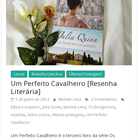
Livros
Resenha Literária
Últimas Postagens
Um Perfeito Cavalheiro [Resenha
Literária]
5 de junho de 2014
Michele Lima
3 Comentários
,
,
,
,
Editora Arqueiro
Julia Quinn
Michele Lima
Os Bridgertons
,
,
,
resenha
Sobre Livros
últimas postagens
Um Perfeito
Cavalheiro
Um Perfeito Cavalheiro é o terceiro livro da série Os