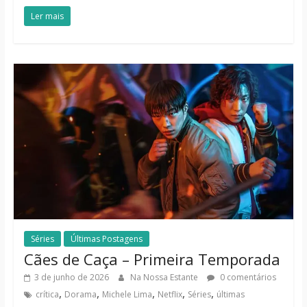
Ler mais
Séries
Últimas Postagens
Cães de Caça – Primeira Temporada
3 de junho de 2026
Na Nossa Estante
0 comentários
,
,
,
,
,
crítica
Dorama
Michele Lima
Netflix
Séries
últimas