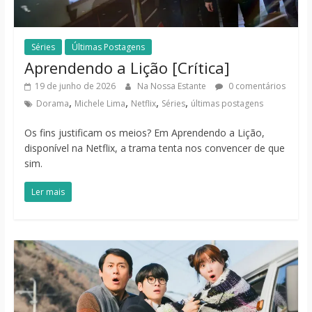
Séries
Últimas Postagens
Aprendendo a Lição [Crítica]
19 de junho de 2026
Na Nossa Estante
0 comentários
,
,
,
,
Dorama
Michele Lima
Netflix
Séries
últimas postagens
Os fins justificam os meios? Em Aprendendo a Lição,
disponível na Netflix, a trama tenta nos convencer de que
sim.
Ler mais