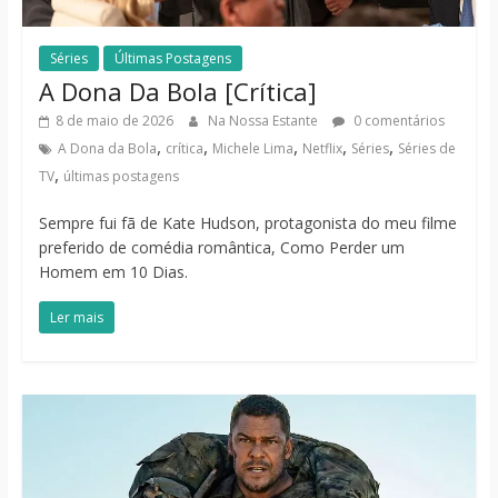
Séries
Últimas Postagens
A Dona Da Bola [Crítica]
8 de maio de 2026
Na Nossa Estante
0 comentários
,
,
,
,
,
A Dona da Bola
crítica
Michele Lima
Netflix
Séries
Séries de
,
TV
últimas postagens
Sempre fui fã de Kate Hudson, protagonista do meu filme
preferido de comédia romântica, Como Perder um
Homem em 10 Dias.
Ler mais