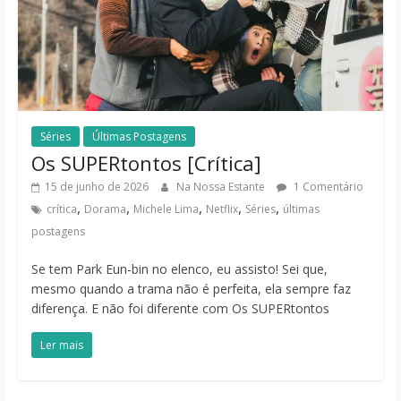
Séries
Últimas Postagens
Os SUPERtontos [Crítica]
15 de junho de 2026
Na Nossa Estante
1 Comentário
,
,
,
,
,
crítica
Dorama
Michele Lima
Netflix
Séries
últimas
postagens
Se tem Park Eun-bin no elenco, eu assisto! Sei que,
mesmo quando a trama não é perfeita, ela sempre faz
diferença. E não foi diferente com Os SUPERtontos
Ler mais