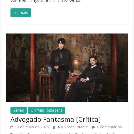
Van Pelt. Dirigido por Olivia Newman
Ler mais
Séries
Últimas Postagens
Advogado Fantasma [Crítica]
13 de maio de 2026
Na Nossa Estante
0 comentários
,
,
,
,
,
,