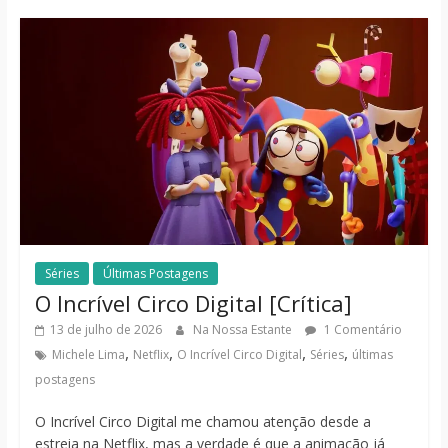
Séries
Últimas Postagens
O Incrível Circo Digital [Crítica]
13 de julho de 2026
Na Nossa Estante
1 Comentário
,
,
,
,
Michele Lima
Netflix
O Incrível Circo Digital
Séries
últimas
postagens
O Incrível Circo Digital me chamou atenção desde a
estreia na Netflix, mas a verdade é que a animação já