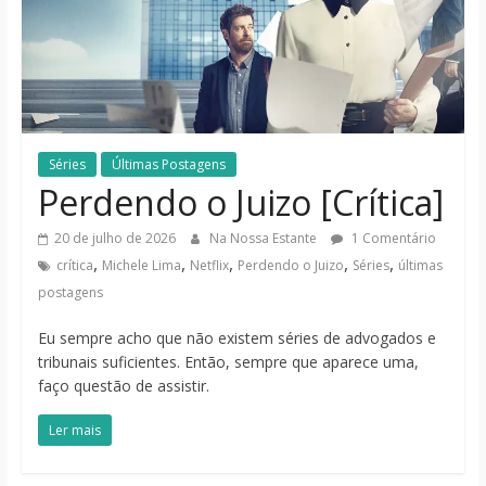
notícias
Séries
Últimas Postagens
Perdendo o Juizo [Crítica]
20 de julho de 2026
Na Nossa Estante
1 Comentário
,
,
,
,
,
crítica
Michele Lima
Netflix
Perdendo o Juizo
Séries
últimas
postagens
Eu sempre acho que não existem séries de advogados e
tribunais suficientes. Então, sempre que aparece uma,
faço questão de assistir.
Ler mais