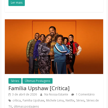
Ler mais
Séries
Últimas Postagens
Família Upshaw [Crítica]
3 de abril de 2026
Na Nossa Estante
1 Comentário
,
,
,
,
,
crítica
Família Upshaw
Michele Lima
Netflix
Séries
Séries de
,
TV
últimas postagens