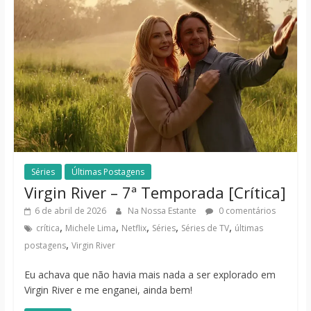
Séries
Últimas Postagens
Virgin River – 7ª Temporada [Crítica]
6 de abril de 2026
Na Nossa Estante
0 comentários
,
,
,
,
,
crítica
Michele Lima
Netflix
Séries
Séries de TV
últimas
,
postagens
Virgin River
Eu achava que não havia mais nada a ser explorado em
Virgin River e me enganei, ainda bem!