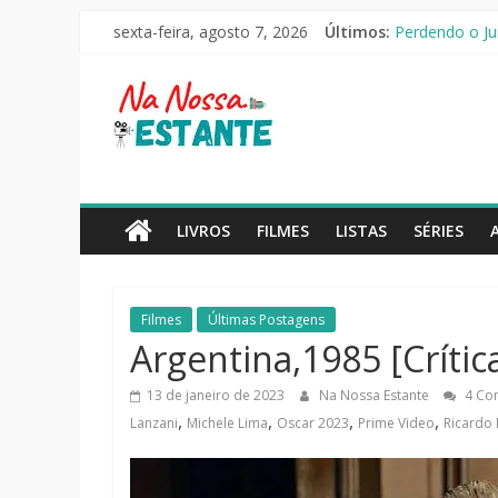
Pular
sexta-feira, agosto 7, 2026
Últimos:
As Ovelhas Det
para
Perdendo o Jui
o
Na
Slow Horses –
conteúdo
Seus Amigos e 
O Pistoleiro [
Nossa
Estante
LIVROS
FILMES
LISTAS
SÉRIES
Críticas
de
Filmes
Últimas Postagens
livros,
Argentina,1985 [Crític
filmes,
séries
13 de janeiro de 2023
Na Nossa Estante
4 Co
e
,
,
,
,
Lanzani
Michele Lima
Oscar 2023
Prime Video
Ricardo 
notícias