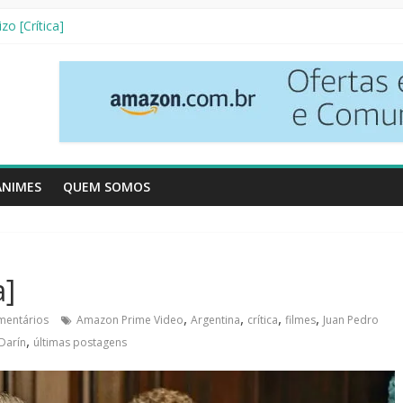
etives [Crítica]
zo [Crítica]
 3ª Temporada [Crítica]
Vizinhos [Crítica]
Resenha Literária]
ANIMES
QUEM SOMOS
a]
,
,
,
,
mentários
Amazon Prime Video
Argentina
crítica
filmes
Juan Pedro
,
Darín
últimas postagens