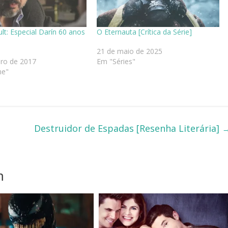
ult: Especial Darín 60 anos
O Eternauta [Crítica da Série]
21 de maio de 2025
iro de 2017
Em "Séries"
ne"
Destruidor de Espadas [Resenha Literária]
m