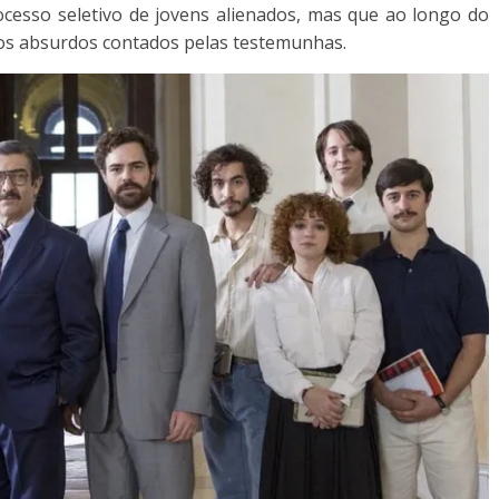
rocesso seletivo de jovens alienados, mas que ao longo do
s absurdos contados pelas testemunhas.