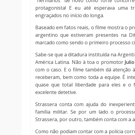
“hermanos” de novo como forte concorr
protagonista! E eu até esperava uma 
engraçados no início do longa.
Baseado em fatos reais, o filme mostra o pr
argentino que estiveram presentes na Dita
marcado como sendo o primeiro processo civ
Sabe-se que a ditadura instituída na Argent
América Latina. Não à toa o promotor
Juli
com o caso. E o filme também dá atenção à
receberam, bem como toda a equipe. É inter
quase que total liberdade para eles e o
excelente detetive.
Strassera conta com ajuda do inexperien
família militar. Se por um lado o proce
Strassera, por outro, também conta com a 
Como não podiam contar com a polícia corru