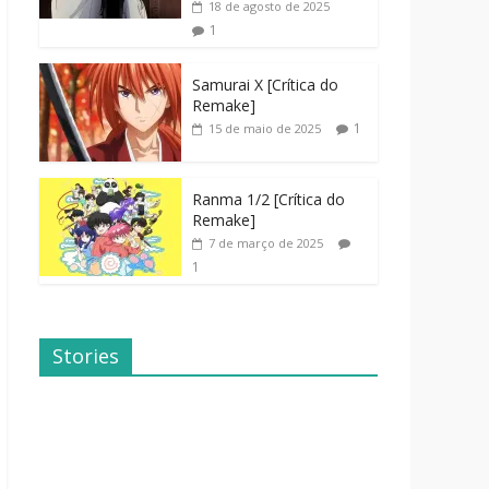
18 de agosto de 2025
1
Samurai X [Crítica do
Remake]
1
15 de maio de 2025
Ranma 1/2 [Crítica do
Remake]
7 de março de 2025
1
Stories
Dicas de
Dorama: Uma
Filmes Para o
Família
Fim de
Inusitada
Semana