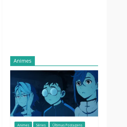
Animes
Animes
Séries
Últimas Postagens