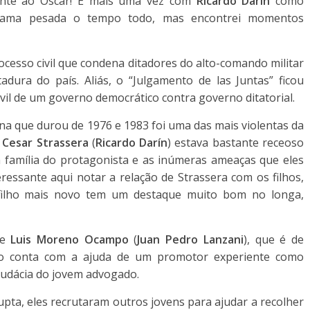
ente ao Oscar! E mais uma vez com
Ricardo Darín
como
trama pesada o tempo todo, mas encontrei momentos
ocesso civil que condena ditadores do alto-comando militar
dura do país. Aliás, o “Julgamento de las Juntas” ficou
il de um governo democrático contra governo ditatorial.
ina que durou de 1976 e 1983 foi uma das mais violentas da
o Cesar Strassera
(
Ricardo Darín
) estava bastante receoso
 família do protagonista e as inúmeras ameaças que eles
essante aqui notar a relação de Strassera com os filhos,
 filho mais novo tem um destaque muito bom no longa,
te
Luis Moreno Ocampo
(
Juan Pedro Lanzani
), que é de
sso conta com a ajuda de um promotor experiente como
audácia do jovem advogado.
pta, eles recrutaram outros jovens para ajudar a recolher