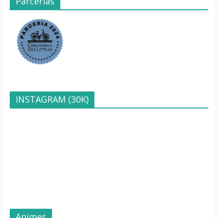
Parcerias
INSTAGRAM (30K)
Animes