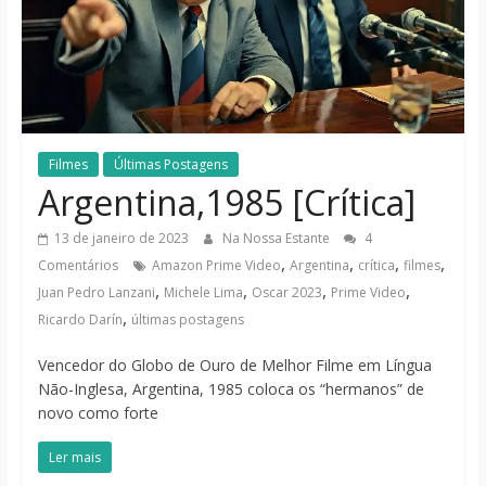
notícias
Filmes
Últimas Postagens
Argentina,1985 [Crítica]
13 de janeiro de 2023
Na Nossa Estante
4
,
,
,
,
Comentários
Amazon Prime Video
Argentina
crítica
filmes
,
,
,
,
Juan Pedro Lanzani
Michele Lima
Oscar 2023
Prime Video
,
Ricardo Darín
últimas postagens
Vencedor do Globo de Ouro de Melhor Filme em Língua
Não-Inglesa, Argentina, 1985 coloca os “hermanos” de
novo como forte
Ler mais