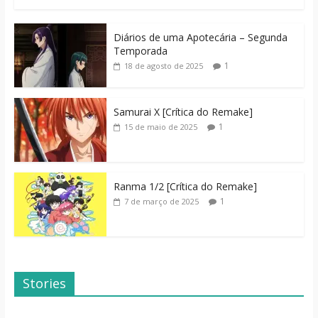
Diários de uma Apotecária – Segunda
Temporada
1
18 de agosto de 2025
Samurai X [Crítica do Remake]
1
15 de maio de 2025
Ranma 1/2 [Crítica do Remake]
1
7 de março de 2025
Stories
Dicas de Filmes
Dorama: Uma
Para o Fim de
Família Inusitada
Semana