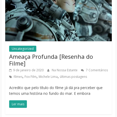
Uncategorized
Ameaça Profunda [Resenha do
Filme]
9 de janeiro de 2020
Na Nossa Estante
7 Comentários
,
,
,
filmes
Fox Film
Michele Lima
últimas postagens
Acredito que pelo título do filme já dá pra perceber que
temos uma história no fundo do mar. E embora
Ler mais