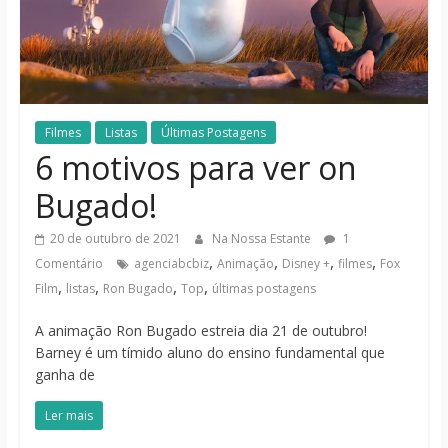
notícias
Filmes
Listas
Últimas Postagens
6 motivos para ver on
Bugado!
20 de outubro de 2021
Na Nossa Estante
1
,
,
,
,
Comentário
agenciabcbiz
Animação
Disney +
filmes
Fox
,
,
,
,
Film
listas
Ron Bugado
Top
últimas postagens
A animação Ron Bugado estreia dia 21 de outubro!
Barney é um tímido aluno do ensino fundamental que
ganha de
Ler mais