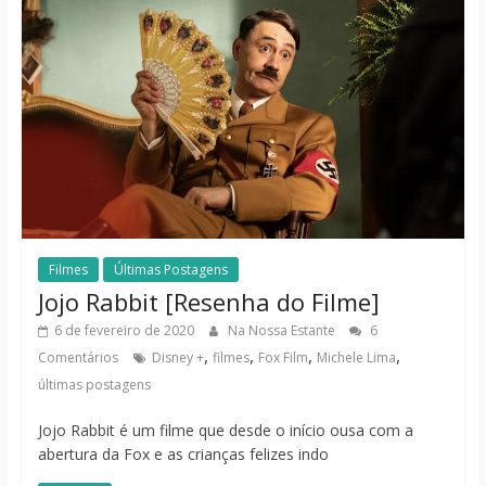
Filmes
Últimas Postagens
Jojo Rabbit [Resenha do Filme]
6 de fevereiro de 2020
Na Nossa Estante
6
,
,
,
,
Comentários
Disney +
filmes
Fox Film
Michele Lima
últimas postagens
Jojo Rabbit é um filme que desde o início ousa com a
abertura da Fox e as crianças felizes indo