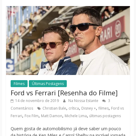
Filmes
Últimas Postagens
Ford vs Ferrari [Resenha do Filme]
14 de novembro de 2019
Na Nossa Estante
3
,
,
,
,
Comentários
Christian Bale
crítica
Disney +
filmes
Ford vs
,
,
,
,
Ferrari
Fox Film
Matt Damon
Michele Lima
últimas postagens
Quem gosta de automobilismo já deve saber um pouco
da história de Ken Miles e Carrol Shelby na incrível jornada