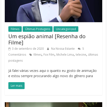
Filmes
Últimas Postagens
Uncategorized
Um espião animal [Resenha do
Filme]
3 de setembro de 2020
Na Nossa Estante
5
,
,
,
,
Comentários
filmes
Fox Film
Michele Lima
telecine
últimas
postagens
Já falei várias vezes aqui o quanto eu gosto de animação
e estou sempre procurando algo novo do gênero para
Ler mais