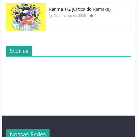
Ranma 1/2 [Crítica do Remake]
1
7 de março de 2025
Stories
Dicas de Filmes
Dorama: Uma
Para o Fim de
Família Inusitada
Semana
Nossas Redes