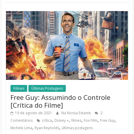
Filmes
Últimas Postagens
Free Guy: Assumindo o Controle
[Crítica do Filme]
19 de agosto de 2021
Na Nossa Estante
2
,
,
,
,
,
Comentários
crítica
Disney +
filmes
Fox Film
Free Guy
,
,
Michele Lima
Ryan Reynolds
últimas postagens