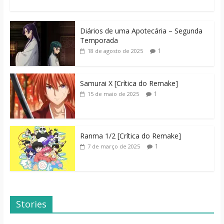
Diários de uma Apotecária – Segunda
Temporada
1
18 de agosto de 2025
Samurai X [Crítica do Remake]
1
15 de maio de 2025
Ranma 1/2 [Crítica do Remake]
1
7 de março de 2025
Stories
Dicas de Filmes
Dorama: Uma
Para o Fim de
Família Inusitada