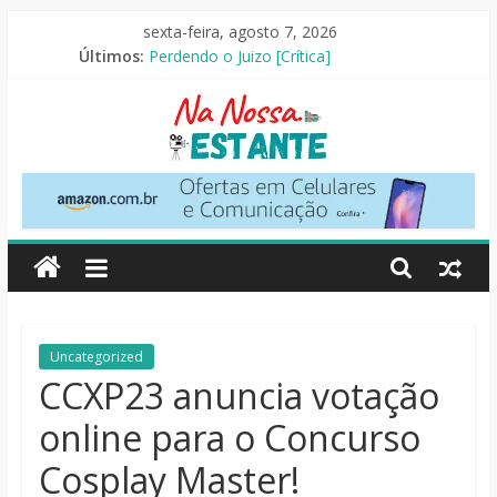
Pular
sexta-feira, agosto 7, 2026
As Ovelhas Detetives [Crítica]
para
Últimos:
Perdendo o Juizo [Crítica]
o
Slow Horses – 3ª Temporada [Crítica]
conteúdo
Seus Amigos e Vizinhos [Crítica]
O Pistoleiro [Resenha Literária]
Na
Nossa
Estante
Críticas
Uncategorized
de
CCXP23 anuncia votação
livros,
online para o Concurso
filmes,
séries
Cosplay Master!
e