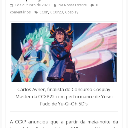
notícias
3 de outubro de 2023
Na Nossa Estante
0
,
,
comentários
CCXP
CCXP23
Cosplay
Carlos Avner, finalista do Concurso Cosplay
Master da CCXP22 com performance de Yusei
Fudo de Yu-Gi-Oh 5D’s
A CCXP anunciou que a partir da meia-noite da