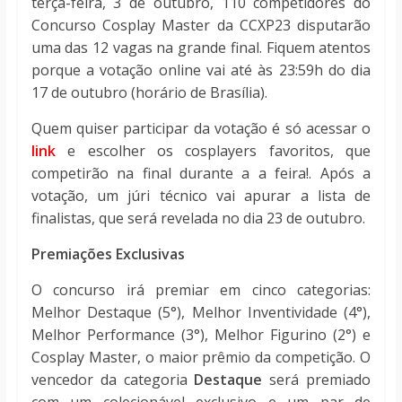
terça-feira, 3 de outubro, 110 competidores do
Concurso Cosplay Master da CCXP23 disputarão
uma das 12 vagas na grande final. Fiquem atentos
porque a votação online vai até às 23:59h do dia
17 de outubro (horário de Brasília).
Quem quiser participar da votação é só acessar o
link
e escolher os cosplayers favoritos, que
competirão na final durante a a feira!. Após a
votação, um júri técnico vai apurar a lista de
finalistas, que será revelada no dia 23 de outubro.
Premiações Exclusivas
O concurso irá premiar em cinco categorias:
Melhor Destaque (5°), Melhor Inventividade (4°),
Melhor Performance (3°), Melhor Figurino (2°) e
Cosplay Master, o maior prêmio da competição. O
vencedor da categoria
Destaque
será premiado
com um colecionável exclusivo e um par de