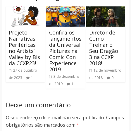
Projeto
Confira os
Diretor de
Narrativas
lançamentos
Como
Periféricas
da Universal
Treinar o
no Artists’
Pictures na
Seu Dragão
Valley by Bis
Comic Con
3 na CCXP
da CCXP23!
Experience
2018!
2019
27 de outubro
12 de novembro
3 de dezembro
de 2023
1
de 2018
0
de 2019
1
Deixe um comentário
O seu endereço de e-mail não será publicado.
Campos
obrigatórios são marcados com
*