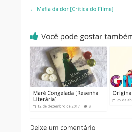
←
Máfia da dor [Crítica do Filme]
Você pode gostar també
Maré Congelada [Resenha
Original
Literária]
25 de ab
12 de dezembro de 2017
8
Deixe um comentário