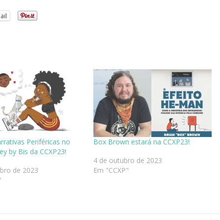
ail
rrativas Periféricas no
Box Brown estará na CCXP23!
lley by Bis da CCXP23!
4 de outubro de 2023
ubro de 2023
Em "CCXP"
"