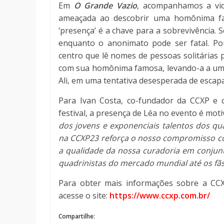
Em
O Grande Vazio
, acompanhamos a vid
ameaçada ao descobrir uma homônima f
‘presença’ é a chave para a sobrevivência.
enquanto o anonimato pode ser fatal. Pou
centro que lê nomes de pessoas solitárias
com sua homônima famosa, levando-a a uma
Ali, em uma tentativa desesperada de escap
Para Ivan Costa, co-fundador da CCXP e 
festival, a presença de Léa no evento é mo
dos jovens e exponenciais talentos dos q
na CCXP23 reforça o nosso compromisso co
a qualidade da nossa curadoria em conjun
quadrinistas do mercado mundial até os fãs 
Para obter mais informações sobre a CCXP2
acesse o site:
https://www.ccxp.com.br/
Compartilhe: