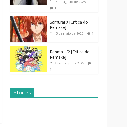
18 de agosto de 2025
1
Samurai X [Crítica do
Remake]
1
15 de maio de 2025
Ranma 1/2 [Crítica do
Remake]
7 de março de 2025
1
Stories
Dicas de
Dorama: Uma
Filmes Para o
Família
Fim de
Inusitada
Semana