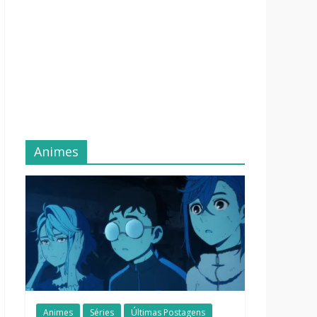
Animes
Animes
Séries
Últimas Postagens