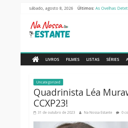
Pular
O Pistoleiro [Rese
sábado, agosto 8, 2026
Últimos:
para
As Ovelhas Deteti
Mestres do Univer
o
Na
Slow Horses – 3ª
conteúdo
Seus Amigos e Viz
Nossa
Estante
LIVROS
FILMES
LISTAS
SÉRIES
Críticas
de
Uncategorized
livros,
Quadrinista Léa Mura
filmes,
séries
CCXP23!
e
notícias
31 de outubro de 2023
Na Nossa Estante
0 c