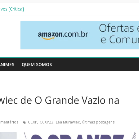
nha Literária]
ves [Crítica]
so [Crtítica]
 Temporada [Crítica]
inhos [Crítica]
ANIMES
QUEM SOMOS
wiec de O Grande Vazio na
,
,
,
omentários
CCXP
CCXP23
Léa Murawiec
últimas postagens