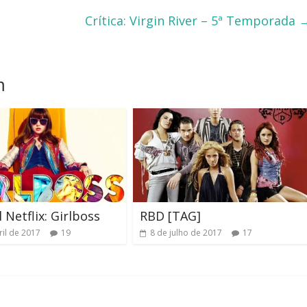
Crítica: Virgin River – 5ª Temporada
m
 Netflix: Girlboss
RBD [TAG]
ril de 2017
19
8 de julho de 2017
17