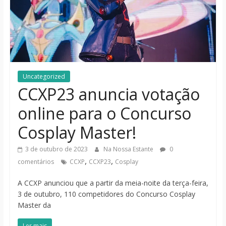
notícias
Uncategorized
CCXP23 anuncia votação
online para o Concurso
Cosplay Master!
3 de outubro de 2023
Na Nossa Estante
0
,
,
comentários
CCXP
CCXP23
Cosplay
A CCXP anunciou que a partir da meia-noite da terça-feira,
3 de outubro, 110 competidores do Concurso Cosplay
Master da
Ler mais