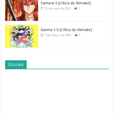
Samurai X [Crítica do Remake]
1
15 de maio de 2025
Ranma 1/2 [Crítica do Remake]
1
7 de março de 2025
Stories
Dicas de Filmes
Dorama: Uma
Para o Fim de
Família Inusitada
Semana