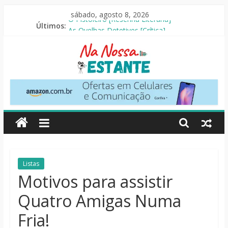
Pular
sábado, agosto 8, 2026
para
Últimos:
O Pistoleiro [Resenha Literária]
o
As Ovelhas Detetives [Crítica]
conteúdo
Mestres do Universo [Crtítica]
Slow Horses – 3ª Temporada [Crítica]
Seus Amigos e Vizinhos [Crítica]
Na
Nossa
Estante
Críticas
Listas
de
Motivos para assistir
livros,
Quatro Amigas Numa
filmes,
séries
Fria!
e