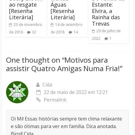
ao resgate
Águas
Estante:
[Resenha
[Resenha
Elvira, a
Literária]
Literária]
Rainha das
Trevas
23 de novembro
14 de setembro
29 de julho de
de 2016
32
de 2018
14
2022
1
One thought on “
Motivos para
assistir Quatro Amigas Numa Fria!
”
Cida
22 de maio de 2022 em 12:21
Permalink
Oi Mi! Essas histórias sempre tem clima relaxante
e são ótimas para ver em família. Dica anotada.
Bjos!! Cida