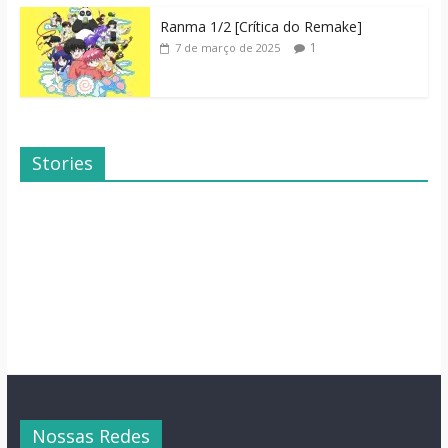
Ranma 1/2 [Crítica do Remake]
1
7 de março de 2025
Stories
Dicas de Filmes
Dorama: Uma
Para o Fim de
Família Inusitada
Semana
Nossas Redes