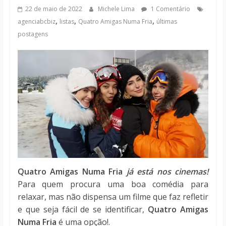
notícias
22 de maio de 2022
Michele Lima
1 Comentário
,
,
,
agenciabcbiz
listas
Quatro Amigas Numa Fria
últimas
postagens
Quatro Amigas Numa Fria
já está nos cinemas!
Para quem procura uma boa comédia para
relaxar, mas não dispensa um filme que faz refletir
e que seja fácil de se identificar,
Quatro Amigas
Numa Fria
é uma opção!.