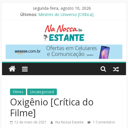
Pular
segunda-feira, agosto 10, 2026
para
Últimos:
Mestres do Universo [Crtítica]
o
Slow Horses – 3ª Temporada [Crítica]
conteúdo
Seus Amigos e Vizinhos [Crítica]
O Pistoleiro [Resenha Literária]
As Ovelhas Detetives [Crítica]
Na
Nossa
Estante
Críticas
Filmes
Uncategorized
de
Oxigênio [Crítica do
livros,
Filme]
filmes,
séries
12 de maio de 2021
Na Nossa Estante
1 Comentário
e