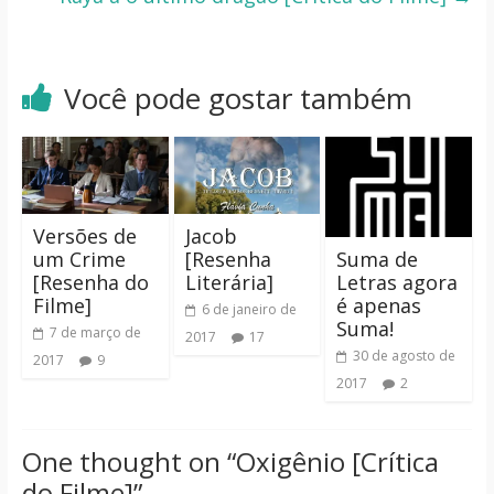
Você pode gostar também
Versões de
Jacob
Suma de
um Crime
[Resenha
Letras agora
[Resenha do
Literária]
é apenas
Filme]
6 de janeiro de
Suma!
7 de março de
2017
17
30 de agosto de
2017
9
2017
2
One thought on “
Oxigênio [Crítica
do Filme]
”