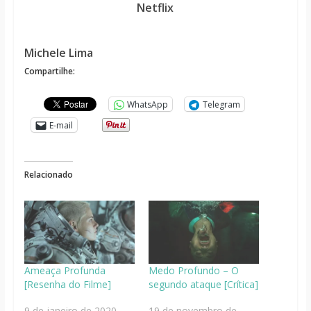
Netflix
Michele Lima
Compartilhe:
WhatsApp
Telegram
E-mail
Relacionado
Ameaça Profunda
Medo Profundo – O
[Resenha do Filme]
segundo ataque [Crítica]
9 de janeiro de 2020
19 de novembro de