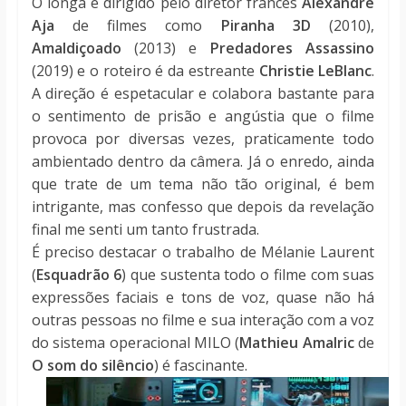
O longa é dirigido pelo diretor francês
Alexandre
Aja
de filmes como
Piranha 3D
(2010),
Amaldiçoado
(2013) e
Predadores Assassino
(2019) e o roteiro é da estreante
Christie LeBlanc
.
A direção é espetacular e colabora bastante para
o sentimento de prisão e angústia que o filme
provoca por diversas vezes, praticamente todo
ambientado dentro da câmera. Já o enredo, ainda
que trate de um tema não tão original, é bem
intrigante, mas confesso que depois da revelação
final me senti um tanto frustrada.
É preciso destacar o trabalho de Mélanie Laurent
(
Esquadrão 6
) que sustenta todo o filme com suas
expressões faciais e tons de voz, quase não há
outras pessoas no filme e sua interação com a voz
do sistema operacional MILO (
Mathieu Amalric
de
O som do silêncio
) é fascinante.