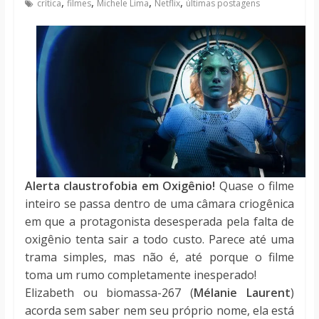
,
,
,
,
crítica
filmes
Michele Lima
Netflix
últimas postagens
notícias
Alerta claustrofobia em Oxigênio!
Quase o filme
inteiro se passa dentro de uma câmara criogênica
em que a protagonista desesperada pela falta de
oxigênio tenta sair a todo custo. Parece até uma
trama simples, mas não é, até porque o filme
toma um rumo completamente inesperado!
Elizabeth ou biomassa-267 (
Mélanie Laurent
)
acorda sem saber nem seu próprio nome, ela está