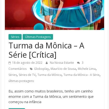
notícias
Séries
Últimas Postagens
Turma da Mônica – A
Série [Crítica]
18 de agosto de 2022
Na Nossa Estante
3
,
,
,
Comentários
Globoplay
Maurício de Sousa
Michele Lima
,
,
,
,
Séries
Séries de TV
Turma da Mônica
Turma da Mônica - A Série
últimas postagens
Eu, assim como muitos brasileiros, tenho um carinho
enorme com a Turma da Mônica, um sentimento que
começou na infância