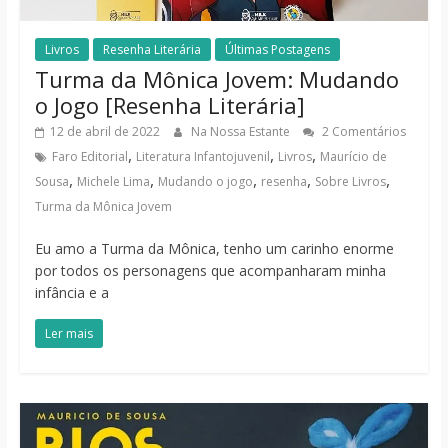
Livros
Resenha Literária
Últimas Postagens
Turma da Mônica Jovem: Mudando
o Jogo [Resenha Literária]
12 de abril de 2022
Na Nossa Estante
2 Comentários
,
,
,
Faro Editorial
Literatura Infantojuvenil
Livros
Maurício de
,
,
,
,
,
Sousa
Michele Lima
Mudando o jogo
resenha
Sobre Livros
Turma da Mônica Jovem
Eu amo a Turma da Mônica, tenho um carinho enorme
por todos os personagens que acompanharam minha
infância e a
Ler mais