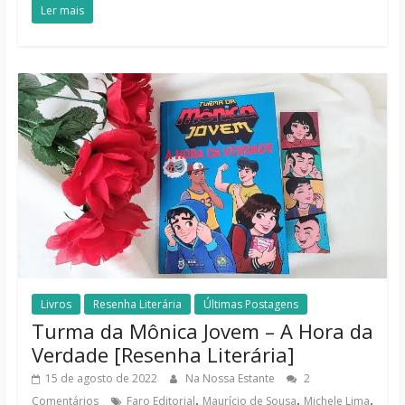
Ler mais
Livros
Resenha Literária
Últimas Postagens
Turma da Mônica Jovem – A Hora da
Verdade [Resenha Literária]
15 de agosto de 2022
Na Nossa Estante
2
,
,
,
Comentários
Faro Editorial
Maurício de Sousa
Michele Lima