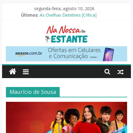
Pular
segunda-feira, agosto 10, 2026
O Pistoleiro [Resenha Literária]
para
Últimos:
As Ovelhas Detetives [Crítica]
o
Mestres do Universo [Crtítica]
conteúdo
Slow Horses – 3ª Temporada [Crítica]
Seus Amigos e Vizinhos [Crítica]
Na
Nossa
Estante
Maurício de Sousa
Críticas
de
livros,
filmes,
séries
e