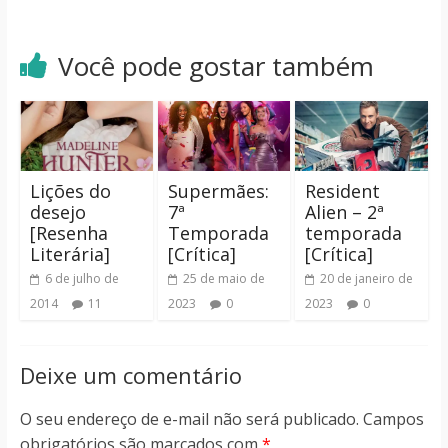
Você pode gostar também
Lições do
Supermães:
Resident
desejo
7ª
Alien – 2ª
[Resenha
Temporada
temporada
Literária]
[Crítica]
[Crítica]
6 de julho de
25 de maio de
20 de janeiro de
2014
11
2023
0
2023
0
Deixe um comentário
O seu endereço de e-mail não será publicado.
Campos
obrigatórios são marcados com
*