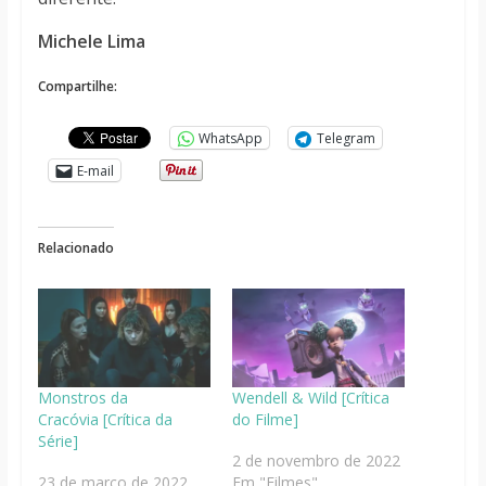
Michele Lima
Compartilhe:
WhatsApp
Telegram
E-mail
Relacionado
Monstros da
Wendell & Wild [Crítica
Cracóvia [Crítica da
do Filme]
Série]
2 de novembro de 2022
23 de março de 2022
Em "Filmes"