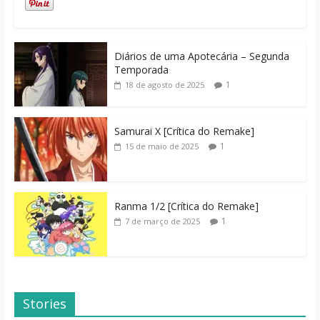
Diários de uma Apotecária – Segunda
Temporada
1
18 de agosto de 2025
Samurai X [Crítica do Remake]
1
15 de maio de 2025
Ranma 1/2 [Crítica do Remake]
1
7 de março de 2025
Stories
Dicas de Filmes
Dorama: Uma