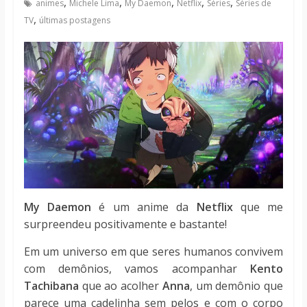
,
,
,
,
,
animes
Michele Lima
My Daemon
Netflix
Séries
Séries de
notícias
,
TV
últimas postagens
My Daemon
é um anime da
Netflix
que me
surpreendeu positivamente e bastante!
Em um universo em que seres humanos convivem
com demônios, vamos acompanhar
Kento
Tachibana
que ao acolher
Anna
, um demônio que
parece uma cadelinha sem pelos e com o corpo