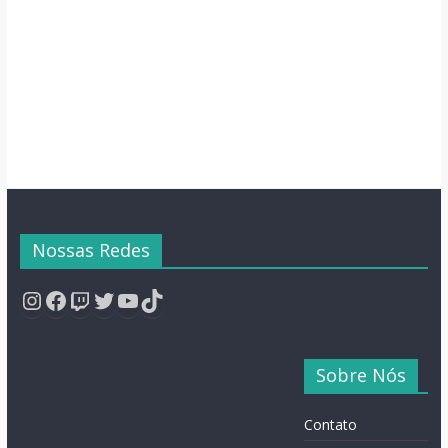
Para o Fim de
Família Inusitada
Semana
Nossas Redes
Instagram
Facebook
Twitch
Twitter
YouTube
TikTok
Sobre Nós
Contato