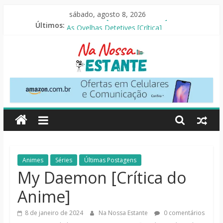
Pular
sábado, agosto 8, 2026
para
O Pistoleiro [Resenha Literária]
Últimos:
o
As Ovelhas Detetives [Crítica]
Mestres do Universo [Crtítica]
conteúdo
Slow Horses – 3ª Temporada [Crítica]
Seus Amigos e Vizinhos [Crítica]
Na
Nossa
Estante
Críticas
Animes
Séries
Últimas Postagens
de
My Daemon [Crítica do
livros,
Anime]
filmes,
séries
8 de janeiro de 2024
Na Nossa Estante
0 comentários
e