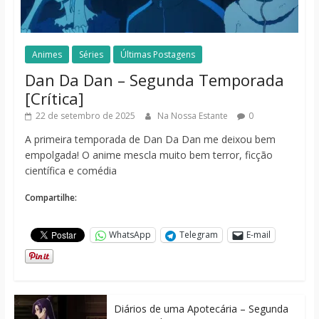
Animes
Séries
Últimas Postagens
Dan Da Dan – Segunda Temporada
[Crítica]
22 de setembro de 2025
Na Nossa Estante
0
A primeira temporada de Dan Da Dan me deixou bem
empolgada! O anime mescla muito bem terror, ficção
científica e comédia
Compartilhe:
WhatsApp
Telegram
E-mail
Diários de uma Apotecária – Segunda