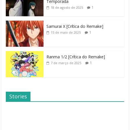
Temporada
1
18 de agosto de 2025
Samurai X [Crítica do Remake]
1
15 de maio de 2025
Ranma 1/2 [Crítica do Remake]
1
7 de março de 2025
Stories
Dicas de Filmes
Dorama: Uma
Para o Fim de
Família Inusitada
Semana