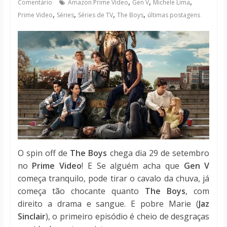
,
,
,
Comentário
Amazon Prime Video
Gen V
Michele Lima
notícias
,
,
,
,
Prime Video
Séries
Séries de TV
The Boys
últimas postagens
O spin off de
The Boys
chega dia 29 de setembro
no
Prime Video
! E Se alguém acha que
Gen V
começa tranquilo, pode tirar o cavalo da chuva, já
começa tão chocante quanto
The Boys
, com
direito a drama e sangue. E pobre Marie (
Jaz
Sinclair
), o primeiro episódio é cheio de desgraças