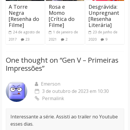
A Torre
Rosa e
Desgrávida:
Negra
Momo
Unpregnant
[Resenha do
[Crítica do
[Resenha
Filme]
Filme]
Literária]
24 de agosto de
1 de janeiro de
23 de junho de
2017
23
2021
2
2020
9
One thought on “
Gen V – Primeiras
Impressões
”
Emerson
3 de outubro de 2023 em 10:30
Permalink
Interessante a série. Assisti ao trailer no Youtube
esses dias.