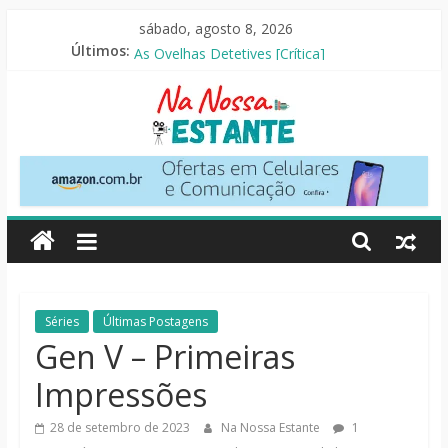
Pular
sábado, agosto 8, 2026
para
O Pistoleiro [Resenha Literária]
Últimos:
o
As Ovelhas Detetives [Crítica]
Mestres do Universo [Crtítica]
conteúdo
Slow Horses – 3ª Temporada [Crítica]
Seus Amigos e Vizinhos [Crítica]
Na
Nossa
Estante
Críticas
Séries
Últimas Postagens
de
Gen V – Primeiras
livros,
Impressões
filmes,
séries
28 de setembro de 2023
Na Nossa Estante
1
e