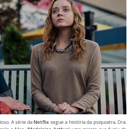
oso. A série da
Netflix
segue a história da psiquiatra, Dra.