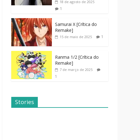
18 de agosto de 2025
1
Samurai X [Crítica do
Remake]
1
15 de maio de 2025
Ranma 1/2 [Crítica do
Remake]
7 de março de 2025
1
Stories
Dicas de
Dorama: Uma
Filmes Para o
Família
Fim de
Inusitada
Semana