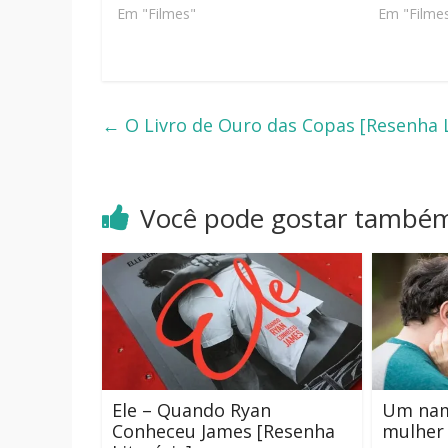
Em "Filmes"
Em "Filme
←
O Livro de Ouro das Copas [Resenha L
Você pode gostar també
Ele – Quando Ryan
Um nam
Conheceu James [Resenha
mulher 