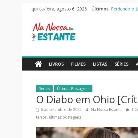
Pular
As Ovelhas De
quinta-feira, agosto 6, 2026
Últimos:
para
Perdendo o Ju
o
Slow Horses –
Na
Seus Amigos e
conteúdo
O Pistoleiro 
Nossa
Estante
LIVROS
FILMES
LISTAS
SÉRIES
Críticas
de
Séries
Últimas Postagens
livros,
O Diabo em Ohio [Críti
filmes,
séries
6 de setembro de 2022
Na Nossa Estante
1 C
e
,
terror
últimas postagens
notícias