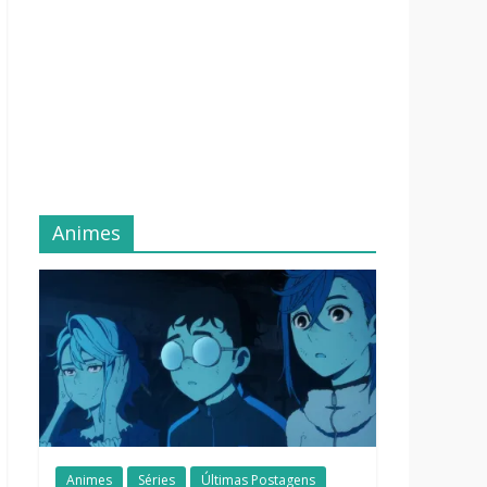
Animes
Animes
Séries
Últimas Postagens