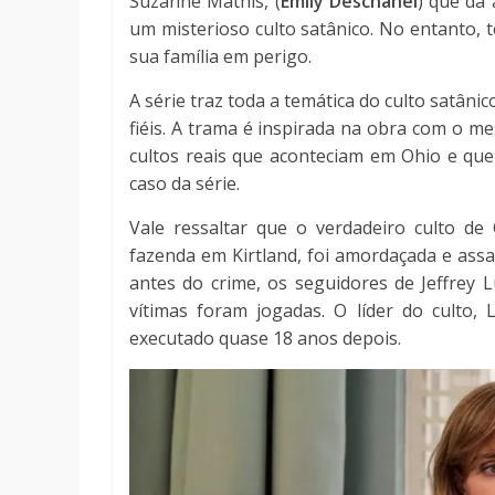
Suzanne Mathis, (
Emily Deschanel
) que dá 
um misterioso culto satânico. No entanto, t
sua família em perigo.
A série traz toda a temática do culto satâni
fiéis. A trama é inspirada na obra com o 
cultos reais que aconteciam em Ohio e qu
caso da série.
Vale ressaltar que o verdadeiro
culto de 
fazenda em Kirtland, foi amordaçada e assa
antes do crime, os seguidores de
Jeffrey 
vítimas foram jogadas. O líder do culto,
executado quase 18 anos depois.