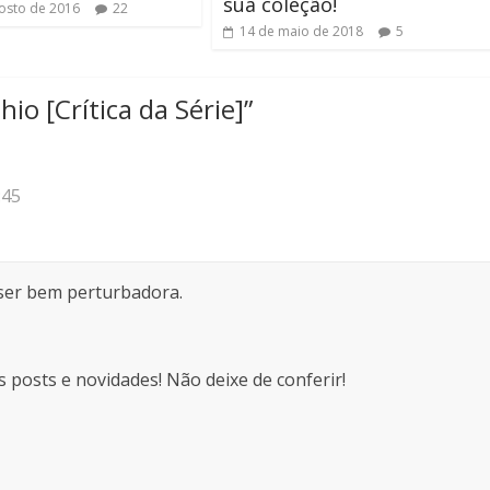
sua coleção!
osto de 2016
22
14 de maio de 2018
5
io [Crítica da Série]
”
:45
 ser bem perturbadora.
posts e novidades! Não deixe de conferir!