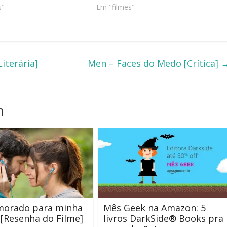
s"
Em "filmes"
iterária]
Men – Faces do Medo [Crítica]
m
orado para minha
Mês Geek na Amazon: 5
[Resenha do Filme]
livros DarkSide® Books pra