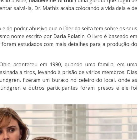
asilo a Mae, (
Madeleine Arthur
) uma garota que fugiu de
entar salvá-la, Dr. Mathis acaba colocando a vida dela e de
co e do poder abusivo que o líder da seita tem sobre os seus
mesmo nome escrito por
Daria Polatin
. O livro é baseado em
e foram estudados com mais detalhes para a produção do
Ohio
aconteceu em 1990, quando uma família, em uma
ssinada a tiros, levando à prisão de vários membros. Dias
Lundgren
, fizeram um buraco no celeiro do local, onde as
 Lundgren e outros participantes foram presos e ele foi