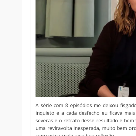
A série com 8 episódios me deixou fisgad
inquieto e a cada desfecho eu ficava mai
severas e o retrato desse resultado é bem vis
uma reviravolta inesperada, muito bem or
com certeza vale uma boa reflexão.