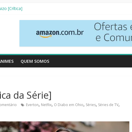
tetives [Crítica]
izo [Crítica]
 3ª Temporada [Crítica]
 Vizinhos [Crítica]
[Resenha Literária]
ANIMES
QUEM SOMOS
ca da Série]
,
,
,
,
,
omentário
Everton
Netflix
O Diabo em Ohio
Séries
Séries de TV