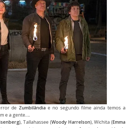
error de
Zumbilândia
e no segundo filme ainda temos a
m e a gente…..
Eisenberg
), Tallahassee (
Woody Harrelson
), Wichita (
Emma