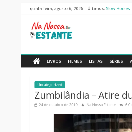
Pular
quinta-feira, agosto 6, 2026
Últimos:
Slow Horses –
para
Seus Amigos e
o
Na
O Pistoleiro 
conteúdo
As Ovelhas De
Perdendo o Ju
Nossa
Estante
LIVROS
FILMES
LISTAS
SÉRIES
Críticas
de
Uncategorized
livros,
Zumbilândia – Atire d
filmes,
séries
24 de outubro de 2019
Na Nossa Estante
6 C
e
notícias