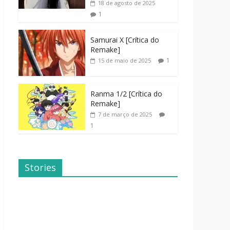
18 de agosto de 2025
1
Samurai X [Crítica do
Remake]
1
15 de maio de 2025
Ranma 1/2 [Crítica do
Remake]
7 de março de 2025
1
Stories
Dicas de
Dorama: Uma
Filmes Para o
Família
Fim de
Inusitada
Semana