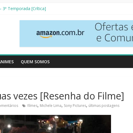
 3ª Temporada [Crítica]
 Vizinhos [Crítica]
[Resenha Literária]
tetives [Crítica]
izo [Crítica]
ANIMES
QUEM SOMOS
uas vezes [Resenha do Filme]
,
,
,
omentários
filmes
Michele Lima
Sony Pictures
últimas postagens