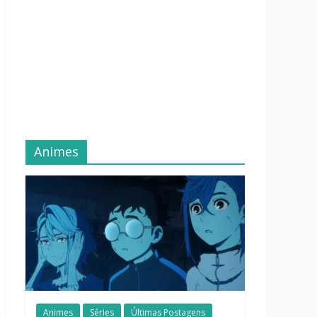
Animes
Animes
Séries
Últimas Postagens