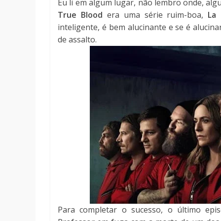
Eu li em algum lugar, não lembro onde, alg
True Blood
era uma série ruim-boa,
La 
inteligente, é bem alucinante e se é alucin
de assalto.
Para completar o sucesso, o último epi