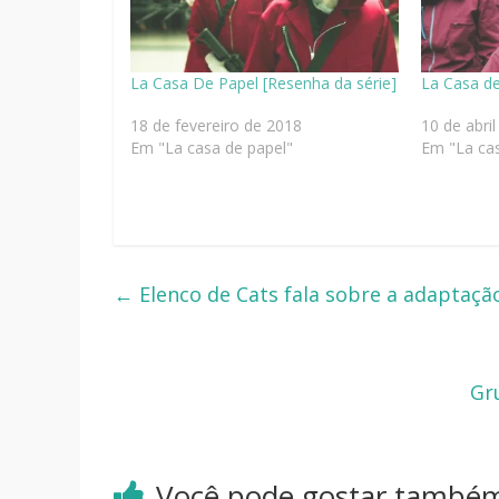
La Casa De Papel [Resenha da série]
La Casa de
18 de fevereiro de 2018
10 de abri
Em "La casa de papel"
Em "La cas
←
Elenco de Cats fala sobre a adaptaçã
Gr
Você pode gostar també