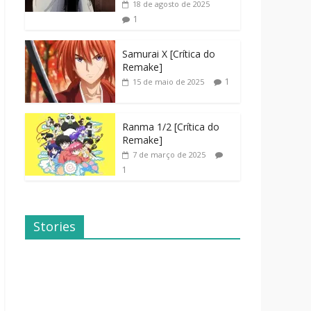
18 de agosto de 2025
1
Samurai X [Crítica do
Remake]
1
15 de maio de 2025
Ranma 1/2 [Crítica do
Remake]
7 de março de 2025
1
Stories
Dicas de
Dorama: Uma
Filmes Para o
Família
Fim de
Inusitada
Semana