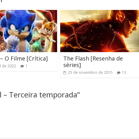
– O Filme [Crítica]
The Flash [Resenha de
séries]
il de 2022
1
25 de novembro de 2015
13
l – Terceira temporada
”