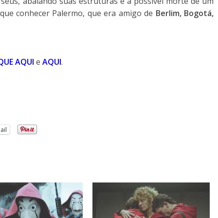
seus, abalando suas estruturas e a possível morte de um
 que conhecer Palermo, que era amigo de
Berlim, Bogotá,
QUE AQUI
e
AQUI
.
ail