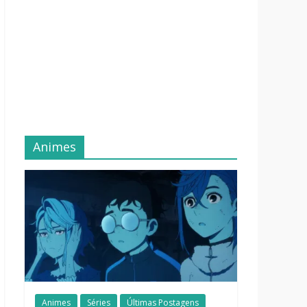
Animes
Animes
Séries
Últimas Postagens