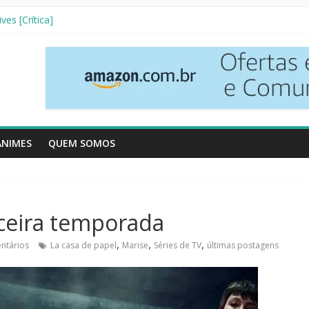
nha Literária]
ves [Crítica]
so [Crtítica]
 Temporada [Crítica]
inhos [Crítica]
ANIMES
QUEM SOMOS
rceira temporada
,
,
,
ntários
La casa de papel
Marise
Séries de TV
últimas postagens