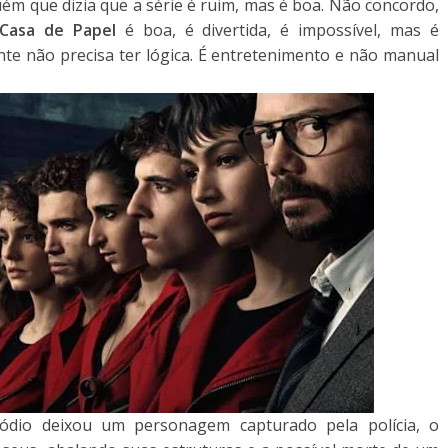
uém que dizia que a série é ruim, mas é boa. Não concordo,
Casa de Papel
é boa, é divertida, é impossível, mas é
ante não precisa ter lógica. É entretenimento e não manual
sódio deixou um personagem capturado pela polícia, o