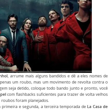
nhol
, arrume mais alguns bandidos e dê a eles nomes de
 apenas um roubo, mas um movimento de revolta contra o
em seja detido, coloque todo bando junto e pronto, você
pel
com flashbacks suficientes para trazer de volta velhos
 roubos foram planejados.
primeira e segunda, a terceira temporada de
La Casa de