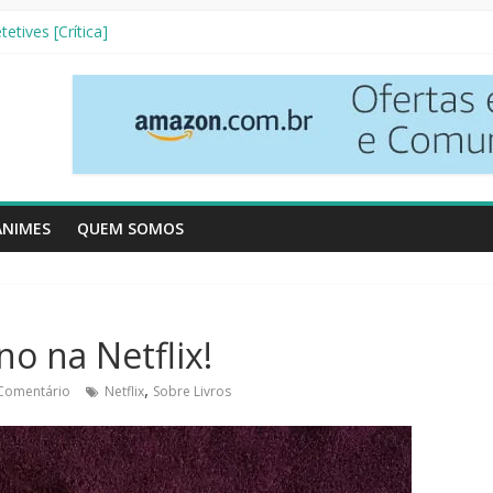
Resenha Literária]
etives [Crítica]
verso [Crtítica]
 3ª Temporada [Crítica]
Vizinhos [Crítica]
ANIMES
QUEM SOMOS
o na Netflix!
,
Comentário
Netflix
Sobre Livros