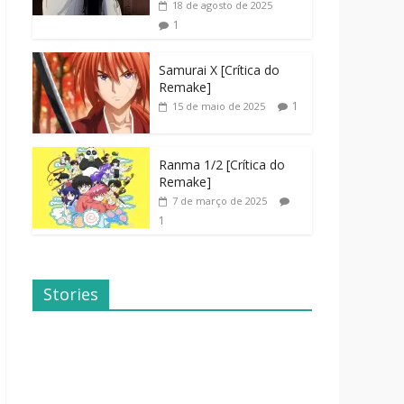
18 de agosto de 2025
1
Samurai X [Crítica do
Remake]
1
15 de maio de 2025
Ranma 1/2 [Crítica do
Remake]
7 de março de 2025
1
Stories
Dicas de
Dorama: Uma
Filmes Para o
Família
Fim de
Inusitada
Semana