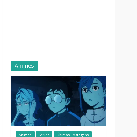
Animes
Animes
Séries
Últimas Postagens