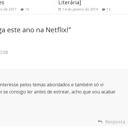
es
Literária]
ho de 2017
16
14 de janeiro de 2019
13
a este ano na Netflix!
”
0:08
e interesse pelos temas abordados e também só vi
i se consigo ler antes de estrear, acho que vou acabar
Resposta