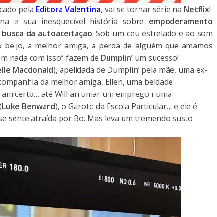
icado pela
Editora Valentina
, vai se tornar série na
Netflix
!
a e sua inesquecível história sobre
empoderamento
 a busca da autoaceitação
. Sob um céu estrelado e ao som
ro beijo, a melhor amiga, a perda de alguém que amamos
em nada com isso” fazem de
Dumplin’
um sucesso!
elle Macdonald
), apelidada de Dumplin’ pela mãe, uma ex-
 companhia da melhor amiga, Ellen, uma beldade
eram certo… até Will arrumar um emprego numa
(
Luke Benward
), o Garoto da Escola Particular… e ele é
 se sente atraída por Bo. Mas leva um tremendo susto