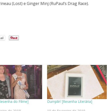
ineau (Lost) e Ginger Minj (RuPaul’s Drag Race).
ail
Resenha do Filme]
Dumplin’ [Resenha Literária]
reiro de 2019
10 de fevereiro de 2019