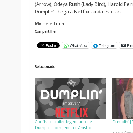
(Arrow), Odeya Rush (Lady Bird), Harold Perr
Dumplin’
chega à
Netflix
ainda este ano.
Michele Lima
Compartilhe:
WhatsApp
Telegram
E-m
Relacionado
Confira o trailer legendado de
Dumplin’ [
Dumplin’ com Jennifer Aniston!
12 de feve