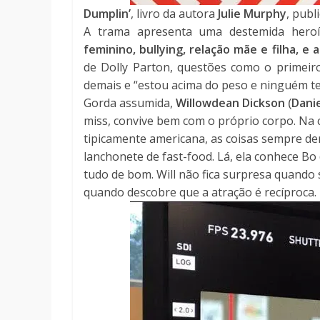
Dumplin’
, livro da autora
Julie Murphy
, publ
A trama apresenta uma destemida heroín
feminino, bullying, relação mãe e filha, e
de Dolly Parton, questões como o primei
demais e “estou acima do peso e ninguém t
Gorda assumida,
Willowdean Dickson
Dani
(
miss, convive bem com o próprio corpo. Na
tipicamente americana, as coisas sempre d
lanchonete de fast-food. Lá, ela conhece Bo 
tudo de bom. Will não fica surpresa quando
quando descobre que a atração é recíproca.