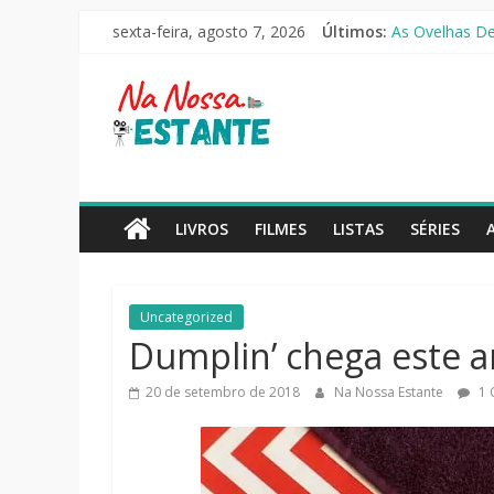
Pular
O Pistoleiro [
sexta-feira, agosto 7, 2026
Últimos:
para
As Ovelhas Det
o
Mestres do Uni
Na
Slow Horses –
conteúdo
Seus Amigos e 
Nossa
Estante
LIVROS
FILMES
LISTAS
SÉRIES
Críticas
de
Uncategorized
livros,
Dumplin’ chega este an
filmes,
séries
20 de setembro de 2018
Na Nossa Estante
1 
e
notícias