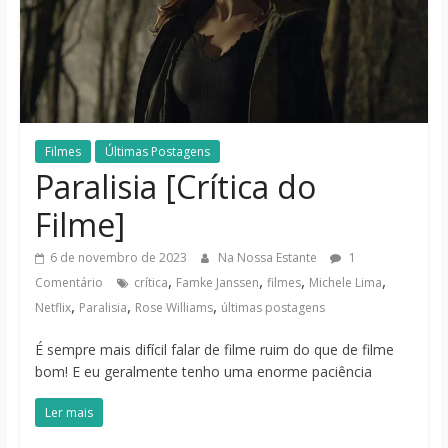
notícias
Filmes
Últimas Postagens
Paralisia [Crítica do
Filme]
6 de novembro de 2023
Na Nossa Estante
1
,
,
,
,
Comentário
crítica
Famke Janssen
filmes
Michele Lima
,
,
,
Netflix
Paralisia
Rose Williams
últimas postagens
É sempre mais difícil falar de filme ruim do que de filme
bom! E eu geralmente tenho uma enorme paciência
Ler mais