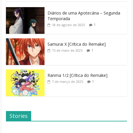
Diários de uma Apotecária – Segunda
Temporada
1
18 de agosto de 2025
Samurai X [Crítica do Remake]
1
15 de maio de 2025
Ranma 1/2 [Crítica do Remake]
1
7 de março de 2025
Stories
Dicas de Filmes
Dorama: Uma
Para o Fim de
Família Inusitada
Semana