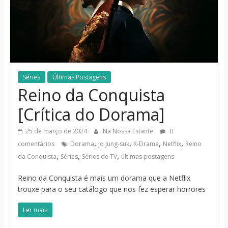
notícias
Séries
Últimas Postagens
Reino da Conquista
[Crítica do Dorama]
25 de março de 2024
Na Nossa Estante
0
,
,
,
,
comentários
Dorama
Jo Jung-suk
K-Drama
Netflix
Reino
,
,
,
da Conquista
Séries
Séries de TV
últimas postagens
Reino da Conquista é mais um dorama que a Netflix
trouxe para o seu catálogo que nos fez esperar horrores
Ler mais