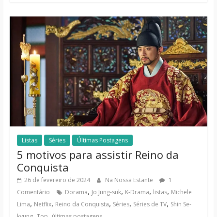
Listas
Séries
Últimas Postagens
5 motivos para assistir Reino da
Conquista
26 de fevereiro de 2024
Na Nossa Estante
1
,
,
,
,
Comentário
Dorama
Jo Jung-suk
K-Drama
listas
Michele
,
,
,
,
,
Lima
Netflix
Reino da Conquista
Séries
Séries de TV
Shin Se-
,
,
kyung
Top
últimas postagens