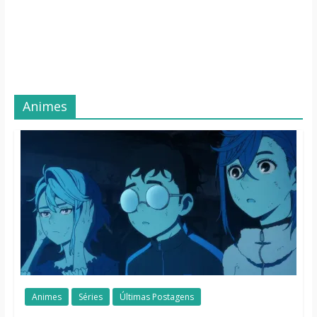
Animes
Animes
Séries
Últimas Postagens