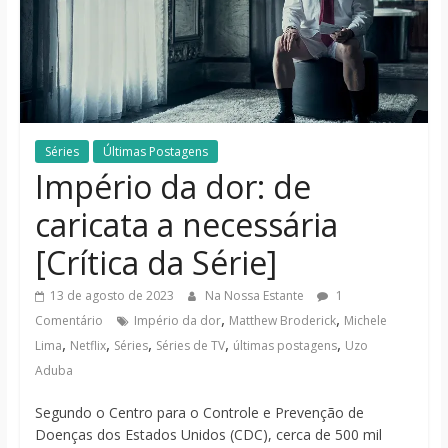
notícias
Séries
Últimas Postagens
Império da dor: de
caricata a necessária
[Crítica da Série]
13 de agosto de 2023
Na Nossa Estante
1
,
,
Comentário
Império da dor
Matthew Broderick
Michele
,
,
,
,
,
Lima
Netflix
Séries
Séries de TV
últimas postagens
Uzo
Aduba
Segundo o Centro para o Controle e Prevenção de
Doenças dos Estados Unidos (CDC), cerca de 500 mil