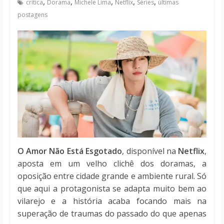
,
,
,
,
,
crítica
Dorama
Michele Lima
Netflix
Séries
últimas
notícias
postagens
O Amor Não Está Esgotado
, disponível na
Netflix
,
aposta em um velho clichê dos doramas, a
oposição entre cidade grande e ambiente rural. Só
que aqui a protagonista se adapta muito bem ao
vilarejo e a história acaba focando mais na
superação de traumas do passado do que apenas