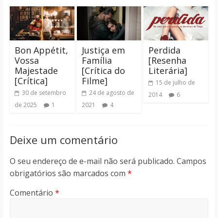
Bon Appétit,
Justiça em
Perdida
Vossa
Família
[Resenha
Majestade
[Crítica do
Literária]
[Crítica]
Filme]
15 de julho de
30 de setembro
24 de agosto de
2014
6
de 2025
1
2021
4
Deixe um comentário
O seu endereço de e-mail não será publicado.
Campos
obrigatórios são marcados com
*
Comentário
*