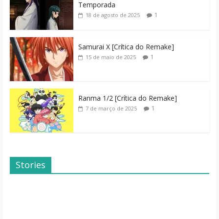
Temporada
1
18 de agosto de 2025
Samurai X [Crítica do Remake]
1
15 de maio de 2025
Ranma 1/2 [Crítica do Remake]
1
7 de março de 2025
Stories
Dicas de Filmes
Dorama: Uma
Para o Fim de
Família Inusitada
Semana