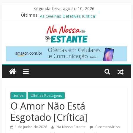
Pular
segunda-feira, agosto 10, 2026
para
O Pistoleiro [Resenha Literária]
Últimos:
o
As Ovelhas Detetives [Crítica]
Mestres do Universo [Crtítica]
conteúdo
Slow Horses – 3ª Temporada [Crítica]
Seus Amigos e Vizinhos [Crítica]
Na
Nossa
Estante
Críticas
Séries
Últimas Postagens
de
O Amor Não Está
livros,
Esgotado [Crítica]
filmes,
séries
1 de junho de 2026
Na Nossa Estante
0 comentários
e