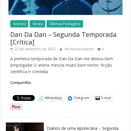
Animes
Séries
Últimas Postagens
Dan Da Dan – Segunda Temporada
[Crítica]
22 de setembro de 2025
Na Nossa Estante
0
A primeira temporada de Dan Da Dan me deixou bem
empolgada! O anime mescla muito bem terror, ficção
científica e comédia
Compartilhe:
WhatsApp
Telegram
E-mail
Diários de uma Apotecária – Segunda