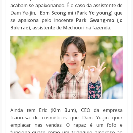
acabam se apaixonando. É o caso da assistente de
Dam Ye-jin,
Eom Seong-mi
(
Park Ye-young
) que
se apaixona pelo inocente
Park Gwang-mo
(
Jo
Bok-rae
), assistente de Mechoori na fazenda.
Ainda tem Eric (
Kim Bum
), CEO da empresa
francesa de cosméticos que Dam Ye-jin quer
emplacar nas vendas. O rapaz é um fofo e
funciona quase como um triângulo amoroso ao