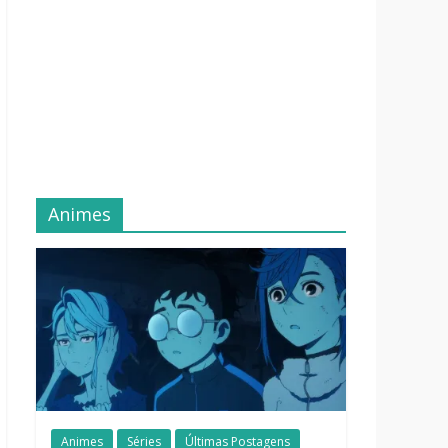
Animes
Animes
Séries
Últimas Postagens