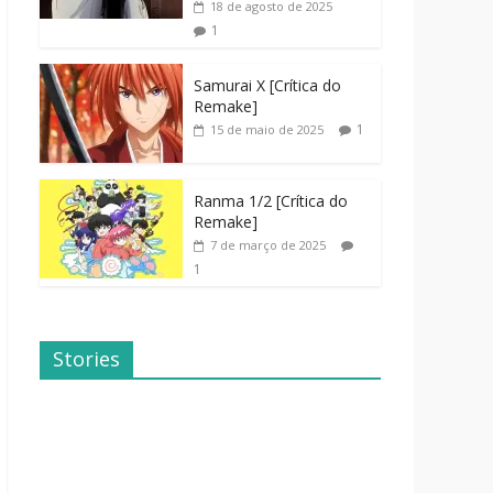
18 de agosto de 2025
1
Samurai X [Crítica do
Remake]
1
15 de maio de 2025
Ranma 1/2 [Crítica do
Remake]
7 de março de 2025
1
Stories
Dicas de
Dorama: Uma
Filmes Para o
Família
Fim de
Inusitada
Semana