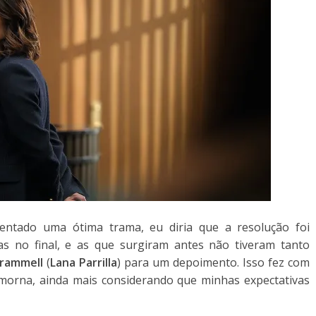
entado uma ótima trama, eu diria que a resolução foi
as no final, e as que surgiram antes não tiveram tanto
Trammell
(
Lana Parrilla
) para um depoimento. Isso fez com
 morna, ainda mais considerando que minhas expectativas