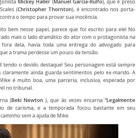
gonista
Mickey Haller
(
Manuel Garcia-Rulfo
), que é preso
Scales (
Christopher Thornton
), é encontrado nos porta-
e contra o tempo para provar sua inocência.
o bem nesse papel, parece que foi escrito para ele! No
orado mais o lado dramático do ator com o protagonista na
, fora dela, havia toda uma entrega do advogado para
m que a trama perdesse um pouco da tensão.
l
tendo o devido destaque! Seu personagem está sempre
 claramente ainda guarda sentimentos pelo ex-marido. A
 Mike é muito boa, uma parceria, inclusiva, esperada por
el no tribunal.
rna (
Beki Newton
), que às vezes encarna
“Legalmente
io de carisma, e a temporada focou bastante em seu
caminho sem a ajuda de Mike.