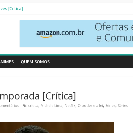
nha Literária]
ves [Crítica]
so [Crtítica]
 Temporada [Crítica]
inhos [Crítica]
ANIMES
QUEM SOMOS
emporada [Crítica]
,
,
,
,
,
omentários
crítica
Michele Lima
Netflix
O poder e a lei
Séries
Séries