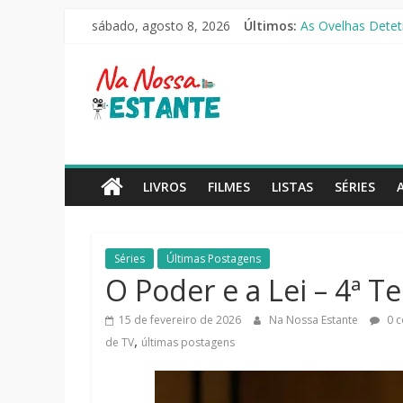
Pular
O Pistoleiro [Rese
sábado, agosto 8, 2026
Últimos:
para
As Ovelhas Deteti
o
Mestres do Univer
Na
Slow Horses – 3ª
conteúdo
Seus Amigos e Viz
Nossa
Estante
LIVROS
FILMES
LISTAS
SÉRIES
Críticas
de
Séries
Últimas Postagens
livros,
O Poder e a Lei – 4ª T
filmes,
séries
15 de fevereiro de 2026
Na Nossa Estante
0 c
e
,
de TV
últimas postagens
notícias