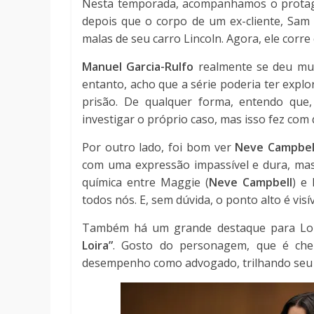
Nesta temporada, acompanhamos o prota
depois que o corpo de um ex-cliente, Sam 
malas de seu carro Lincoln. Agora, ele corr
Manuel Garcia-Rulfo
realmente se deu muit
entanto, acho que a série poderia ter expl
prisão. De qualquer forma, entendo que
investigar o próprio caso, mas isso fez co
Por outro lado, foi bom ver
Neve Campbel
com uma expressão impassível e dura, mas
química entre Maggie (
Neve Campbell
) e
todos nós. E, sem dúvida, o ponto alto é visív
Também há um grande destaque para Lo
Loira”
. Gosto do personagem, que é che
desempenho como advogado, trilhando seu 