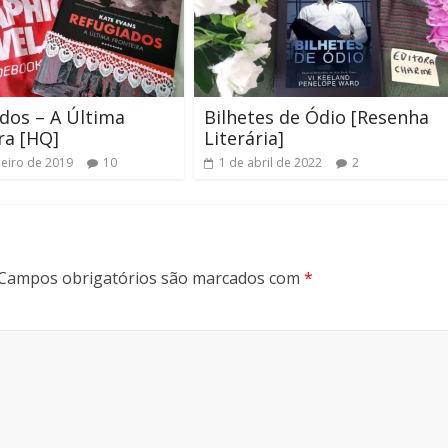
dos – A Última
Bilhetes de Ódio [Resenha
ra [HQ]
Literária]
neiro de 2019
10
1 de abril de 2022
2
Campos obrigatórios são marcados com
*