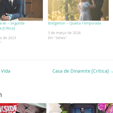
a lei – Segunda
Bridgerton – Quarta Temporada
[Crítica]
3 de março de 2026
to de 2023
Em "Séries"
"
 Vida
Casa de Dinamite [Crítica]
m