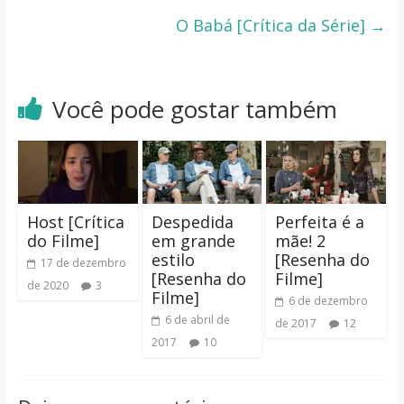
O Babá [Crítica da Série]
→
Você pode gostar também
Host [Crítica
Despedida
Perfeita é a
do Filme]
em grande
mãe! 2
estilo
[Resenha do
17 de dezembro
[Resenha do
Filme]
de 2020
3
Filme]
6 de dezembro
6 de abril de
de 2017
12
2017
10