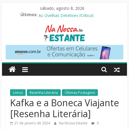
Pular
sábado, agosto 8, 2026
para
O Pistoleiro [Resenha Literária]
Últimos:
o
As Ovelhas Detetives [Crítica]
Mestres do Universo [Crtítica]
conteúdo
Slow Horses – 3ª Temporada [Crítica]
Seus Amigos e Vizinhos [Crítica]
Na
Nossa
Estante
Críticas
Livros
Resenha Literária
Últimas Postagens
de
Kafka e a Boneca Viajante
livros,
[Resenha Literária]
filmes,
séries
21 de janeiro de 2024
Na Nossa Estante
0
e