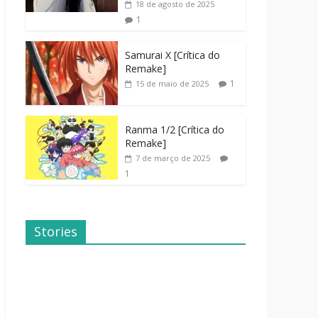
18 de agosto de 2025
1
Samurai X [Crítica do
Remake]
1
15 de maio de 2025
Ranma 1/2 [Crítica do
Remake]
7 de março de 2025
1
Stories
Dicas de
Dorama: Uma
Filmes Para o
Família
Fim de
Inusitada
Semana