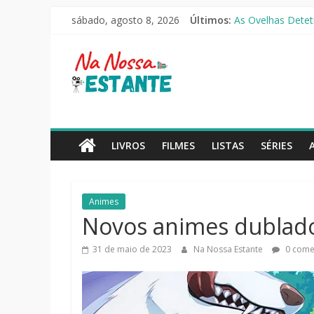
Pular
sábado, agosto 8, 2026
Últimos:
O Pistoleiro [Rese
para
As Ovelhas Deteti
o
Na
Mestres do Univer
conteúdo
Slow Horses – 3ª
Seus Amigos e Viz
Nossa
Estante
LIVROS
FILMES
LISTAS
SÉRIES
Críticas
de
Animes
livros,
Novos animes dublado
filmes,
séries
31 de maio de 2023
Na Nossa Estante
0 come
e
notícias