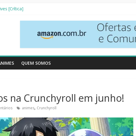
nha Literária]
ves [Crítica]
so [Crtítica]
 Temporada [Crítica]
inhos [Crítica]
ANIMES
QUEM SOMOS
s na Crunchyroll em junho!
,
ntários
animes
Crunchyroll