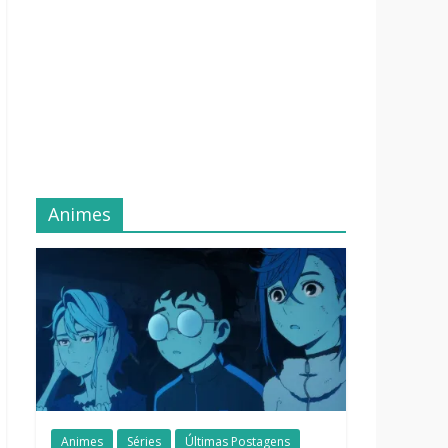
Animes
Animes
Séries
Últimas Postagens