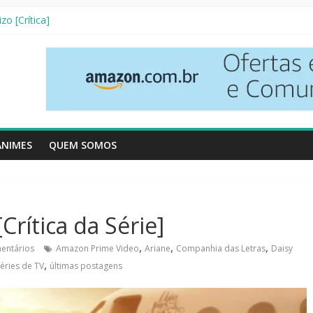
etives [Crítica]
zo [Crítica]
 3ª Temporada [Crítica]
Vizinhos [Crítica]
Resenha Literária]
ANIMES
QUEM SOMOS
Crítica da Série]
,
,
,
entários
Amazon Prime Video
Ariane
Companhia das Letras
Daisy
,
éries de TV
últimas postagens