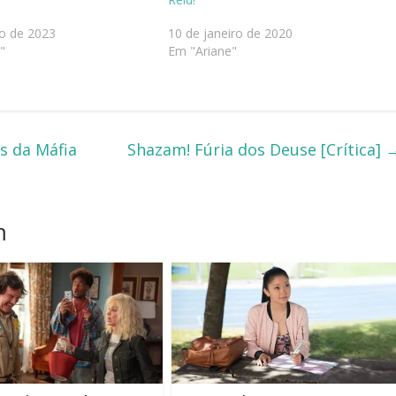
o de 2023
10 de janeiro de 2020
"
Em "Ariane"
s da Máfia
Shazam! Fúria dos Deuse [Crítica]
m