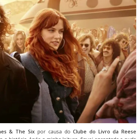
nes & The Six
por causa do
Clube do Livro da Reese