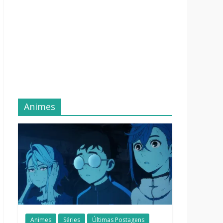
Animes
Animes
Séries
Últimas Postagens