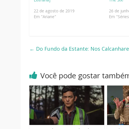
22 de agosto de 2019
26 de junh
Em "Ariane"
Em "Séries
←
Do Fundo da Estante: Nos Calcanhare
Você pode gostar també