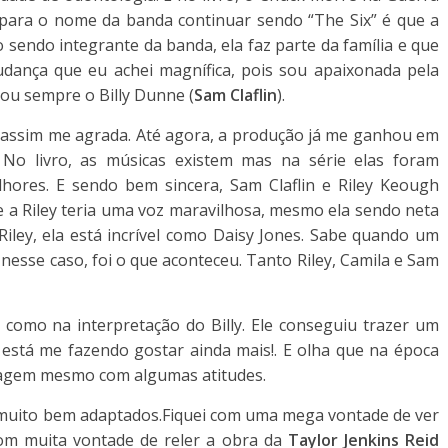
raz para o nome da banda continuar sendo “The Six” é que a
sendo integrante da banda, ela faz parte da família e que
udança que eu achei magnífica, pois sou apaixonada pela
ou sempre o Billy Dunne (
Sam Claflin
).
a assim me agrada. Até agora, a produção já me ganhou em
. No livro, as músicas existem mas na série elas foram
lhores. E sendo bem sincera, Sam Claflin e Riley Keough
 a Riley teria uma voz maravilhosa, mesmo ela sendo neta
 Riley, ela está incrível como Daisy Jones. Sabe quando um
nesse caso, foi o que aconteceu. Tanto Riley, Camila e Sam
como na interpretação do Billy. Ele conseguiu trazer um
 está me fazendo gostar ainda mais!. E olha que na época
sonagem mesmo com algumas atitudes.
 muito bem adaptados.Fiquei com uma mega vontade de ver
 com muita vontade de reler a obra da
Taylor Jenkins Reid