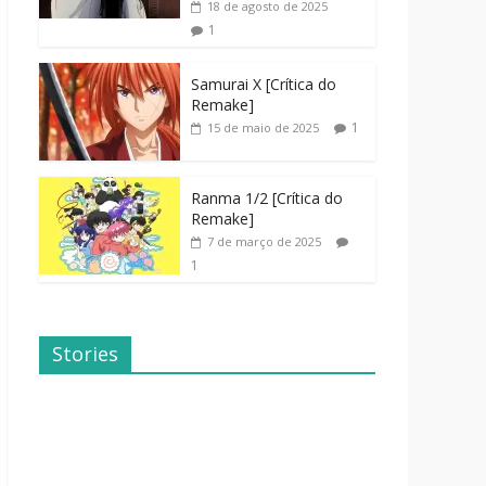
18 de agosto de 2025
1
Samurai X [Crítica do
Remake]
1
15 de maio de 2025
Ranma 1/2 [Crítica do
Remake]
7 de março de 2025
1
Stories
Dicas de
Dorama: Uma
Filmes Para o
Família
Fim de
Inusitada
Semana