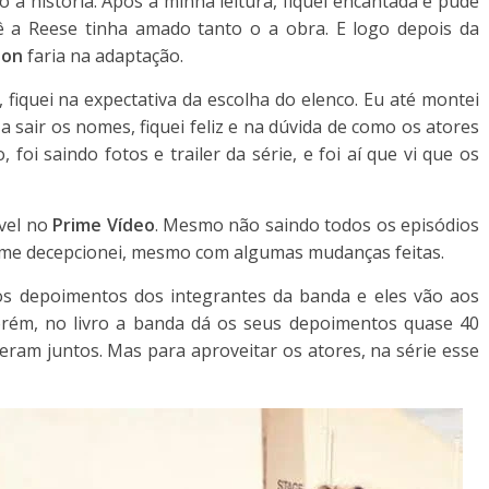
o a história. Após a minha leitura, fiquei encantada e pude
 a Reese tinha amado tanto o a obra. E logo depois da
zon
faria na adaptação.
 fiquei na expectativa da escolha do elenco. Eu até montei
air os nomes, fiquei feliz e na dúvida de como os atores
 foi saindo fotos e trailer da série, e foi aí que vi que os
ível no
Prime Vídeo
. Mesmo não saindo todos os episódios
o me decepcionei, mesmo com algumas mudanças feitas.
os depoimentos dos integrantes da banda e eles vão aos
rém, no livro a banda dá os seus depoimentos quase 40
eram juntos. Mas para aproveitar os atores, na série esse