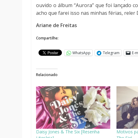
ouvido o álbum “Aurora” que foi lançado c
acho que farei isso nas minhas férias, rel
Ariane de Freitas
Compartilhe:
WhatsApp
Telegram
E-m
Relacionado
Daisy Jones & The Six [Resenha
Motivos pa
Literária]
The Six!