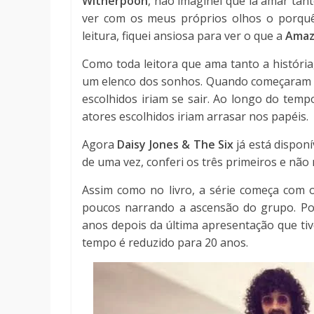
Witherpoon
, não imaginei que ia amar tant
ver com os meus próprios olhos o porquê
leitura, fiquei ansiosa para ver o que a
Ama
Como toda leitora que ama tanto a história,
um elenco dos sonhos. Quando começaram a s
escolhidos iriam se sair. Ao longo do tempo,
atores escolhidos iriam arrasar nos papéis.
Agora
Daisy Jones & The Six
já está dispon
de uma vez, conferi os três primeiros e nã
Assim como no livro, a série começa com 
poucos narrando a ascensão do grupo. Po
anos depois da última apresentação que tiv
tempo é reduzido para 20 anos.