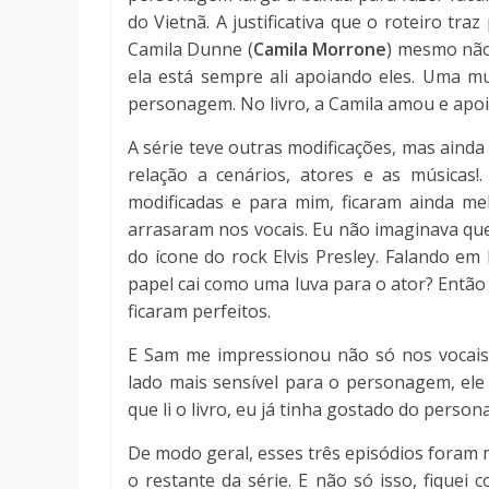
do Vietnã. A justificativa que o roteiro t
Camila Dunne (
Camila Morrone
) mesmo não 
ela está sempre ali apoiando eles. Uma m
personagem. No livro, a Camila amou e apoi
A série teve outras modificações, mas aind
relação a cenários, atores e as músicas!
modificadas e para mim, ficaram ainda me
arrasaram nos vocais. Eu não imaginava que
do ícone do rock Elvis Presley. Falando em
papel cai como uma luva para o ator? Então 
ficaram perfeitos.
E Sam me impressionou não só nos vocais 
lado mais sensível para o personagem, ele
que li o livro, eu já tinha gostado do per
De modo geral, esses três episódios foram
o restante da série. E não só isso, fiquei