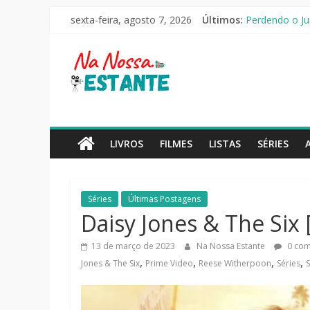
Pular
sexta-feira, agosto 7, 2026
Últimos:
As Ovelhas Det
para
Perdendo o Jui
o
Na
Slow Horses –
conteúdo
Seus Amigos e 
O Pistoleiro [
Nossa
Estante
LIVROS
FILMES
LISTAS
SÉRIES
Críticas
de
Séries
Últimas Postagens
livros,
Daisy Jones & The Six [
filmes,
séries
13 de março de 2023
Na Nossa Estante
0 com
e
,
,
,
,
Jones & The Six
Prime Video
Reese Witherpoon
Séries
S
notícias