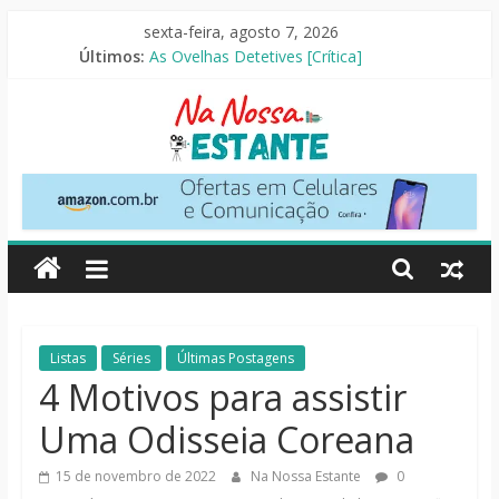
Pular
sexta-feira, agosto 7, 2026
para
Últimos:
As Ovelhas Detetives [Crítica]
o
Perdendo o Juizo [Crítica]
conteúdo
Slow Horses – 3ª Temporada [Crítica]
Seus Amigos e Vizinhos [Crítica]
O Pistoleiro [Resenha Literária]
Na
Nossa
Estante
Críticas
Listas
Séries
Últimas Postagens
de
4 Motivos para assistir
livros,
Uma Odisseia Coreana
filmes,
séries
15 de novembro de 2022
Na Nossa Estante
0
e