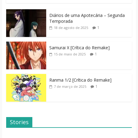
Diários de uma Apotecária – Segunda
Temporada
1
18 de agosto de 2025
Samurai X [Crítica do Remake]
1
15 de maio de 2025
Ranma 1/2 [Crítica do Remake]
1
7 de março de 2025
Stories
Dicas de Filmes
Dorama: Uma
Para o Fim de
Família Inusitada
Semana