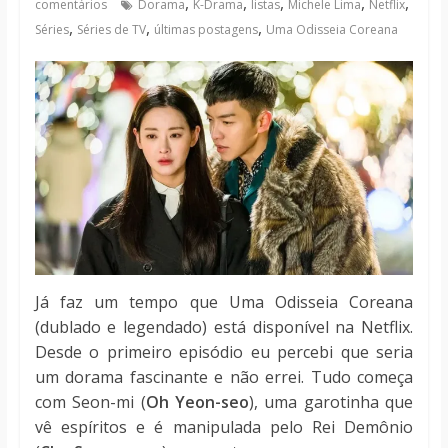
,
,
,
,
,
comentários
Dorama
K-Drama
listas
Michele Lima
Netflix
notícias
,
,
,
Séries
Séries de TV
últimas postagens
Uma Odisseia Coreana
J
á faz um tempo que Uma Odisseia Coreana
(dublado e legendado) está disponível na Netflix.
Desde o primeiro episódio eu percebi que seria
um dorama fascinante e não errei. Tudo começa
com
Seon-mi (
Oh Yeon-seo
),
uma garotinha que
vê espíritos e é manipulada pelo Rei Demônio