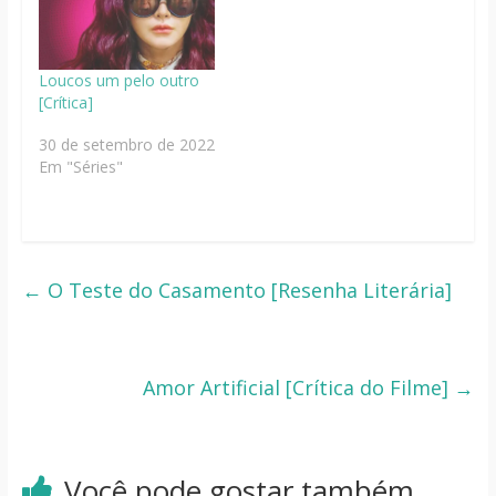
Loucos um pelo outro
[Crítica]
30 de setembro de 2022
Em "Séries"
←
O Teste do Casamento [Resenha Literária]
Amor Artificial [Crítica do Filme]
→
Você pode gostar também