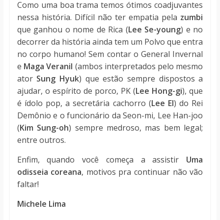
Como uma boa trama temos ótimos coadjuvantes
nessa história. Difícil não ter empatia pela
zumbi
que ganhou o nome de Rica (
Lee Se-young
) e no
decorrer da história ainda tem um Polvo que entra
no corpo humano! Sem contar o General Invernal
e
Maga
Veranil
(ambos interpretados pelo mesmo
ator
Sung Hyuk
) que estão sempre dispostos a
ajudar, o espírito de porco, PK (
Lee Hong-gi
), que
é ídolo pop, a secretária cachorro (
Lee El
) do Rei
Demônio e o funcionário da Seon-mi,
Lee Han-joo
(
Kim Sung-oh
) sempre medroso, mas bem legal;
entre outros.
Enfim, quando você começa a assistir
Uma
odisseia coreana
, motivos pra continuar não vão
faltar!
Michele Lima