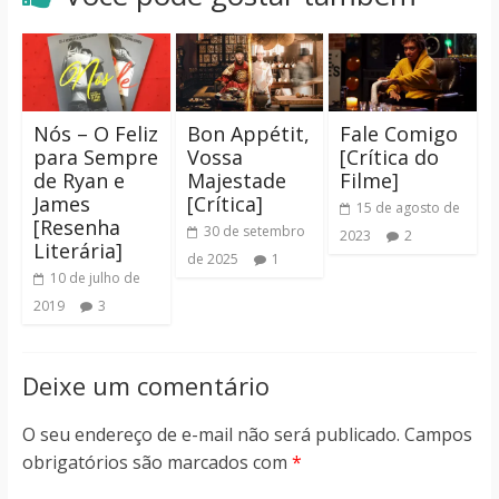
Nós – O Feliz
Bon Appétit,
Fale Comigo
para Sempre
Vossa
[Crítica do
de Ryan e
Majestade
Filme]
James
[Crítica]
15 de agosto de
[Resenha
30 de setembro
2023
2
Literária]
de 2025
1
10 de julho de
2019
3
Deixe um comentário
O seu endereço de e-mail não será publicado.
Campos
obrigatórios são marcados com
*