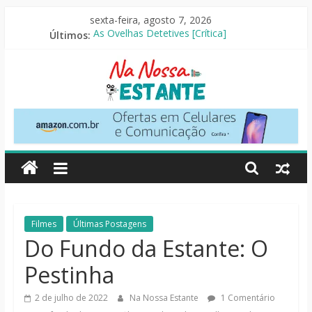
Pular
sexta-feira, agosto 7, 2026
para
Últimos:
As Ovelhas Detetives [Crítica]
o
Perdendo o Juizo [Crítica]
conteúdo
Slow Horses – 3ª Temporada [Crítica]
Seus Amigos e Vizinhos [Crítica]
O Pistoleiro [Resenha Literária]
Na
Nossa
Estante
Críticas
Filmes
Últimas Postagens
de
Do Fundo da Estante: O
livros,
Pestinha
filmes,
séries
2 de julho de 2022
Na Nossa Estante
1 Comentário
e