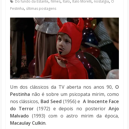
,
,
,
,
,
Do fundo da Estante
filmes
Italo
Italo Morelli
nostalgia
O
notícias
,
Pestinha
últimas postagens
Um dos clássicos da TV aberta nos anos 90,
O
Pestinha
não é sobre um psicopata mirim, como
nos clássicos,
Bad Seed
(1956) e
A Inocente Face
do Terror
(1972) e depois no posterior
Anjo
Malvado
(1993) com o astro mirim da época,
Macaulay Culkin
.