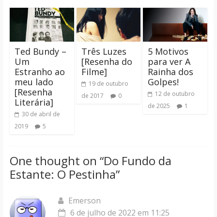
Ted Bundy –
Três Luzes
5 Motivos
Um
[Resenha do
para ver A
Estranho ao
Filme]
Rainha dos
meu lado
Golpes!
19 de outubro
[Resenha
12 de outubro
de 2017
0
Literária]
de 2025
1
30 de abril de
2019
5
One thought on “
Do Fundo da
Estante: O Pestinha
”
Emerson
6 de julho de 2022 em 11:25