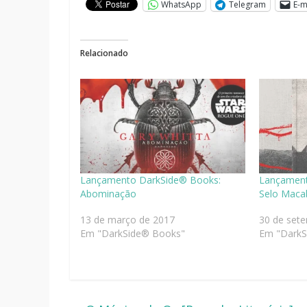
WhatsApp
Telegram
E-m
Relacionado
Lançamento DarkSide® Books:
Lançament
Abominação
Selo Maca
13 de março de 2017
30 de set
Em "DarkSide® Books"
Em "DarkS