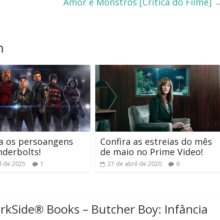
Amor e Monstros [Crítica do Filme]
m
a os persoangens
Confira as estreias do mês
derbolts!
de maio no Prime Video!
il de 2025
1
27 de abril de 2020
6
kSide® Books – Butcher Boy: Infância