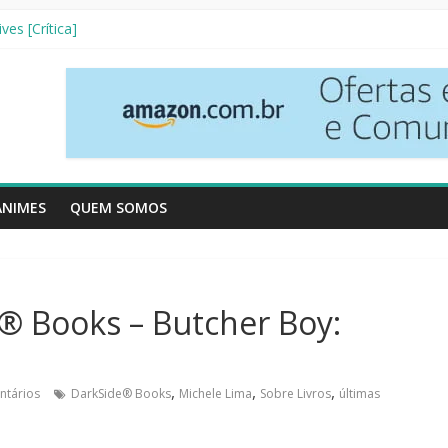
nha Literária]
ves [Crítica]
so [Crtítica]
 Temporada [Crítica]
inhos [Crítica]
ANIMES
QUEM SOMOS
 Books – Butcher Boy:
,
,
,
tários
DarkSide® Books
Michele Lima
Sobre Livros
últimas