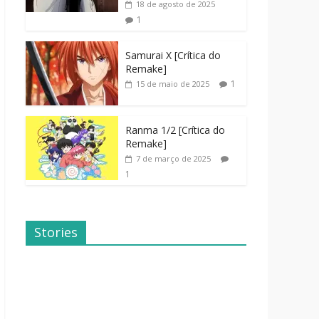
18 de agosto de 2025
1
Samurai X [Crítica do
Remake]
1
15 de maio de 2025
Ranma 1/2 [Crítica do
Remake]
7 de março de 2025
1
Stories
Dicas de
Dorama: Uma
Filmes Para o
Família
Fim de
Inusitada
Semana