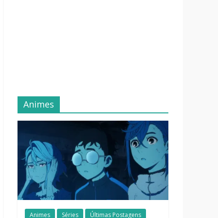
Animes
Animes
Séries
Últimas Postagens