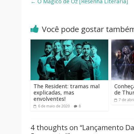
←
O Mágico de Oz [Resenha Literária]
Você pode gostar també
The Resident: tramas mal
Conheç
explicadas, mas
de Thun
envolventes!
7 de abr
6 de maio de 2020
8
4 thoughts on “
Lançamento Dar