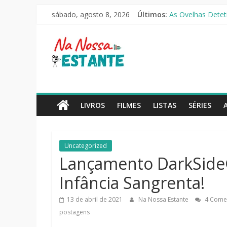
Pular
O Pistoleiro [Rese
sábado, agosto 8, 2026
Últimos:
para
As Ovelhas Deteti
o
Mestres do Univer
Na
Slow Horses – 3ª
conteúdo
Seus Amigos e Viz
Nossa
Estante
LIVROS
FILMES
LISTAS
SÉRIES
Críticas
de
Uncategorized
livros,
Lançamento DarkSide®
filmes,
séries
Infância Sangrenta!
e
notícias
13 de abril de 2021
Na Nossa Estante
4 Comen
postagens