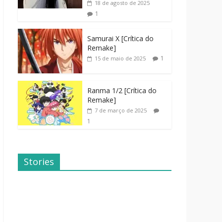
18 de agosto de 2025
1
Samurai X [Crítica do
Remake]
1
15 de maio de 2025
Ranma 1/2 [Crítica do
Remake]
7 de março de 2025
1
Stories
Dicas de
Dorama: Uma
Filmes Para o
Família
Fim de
Inusitada
Semana