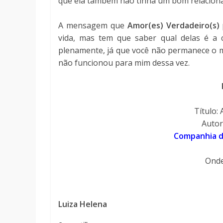
que ela também não tinha um bom relacion
A mensagem que
Amor(es) Verdadeiro(s)
vida, mas tem que saber qual delas é a 
plenamente, já que você não permanece o m
não funcionou para mim dessa vez.
Título:
Autor
Companhia da
Ond
Luiza Helena