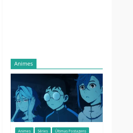
Animes
Animes
Séries
Últimas Postagens