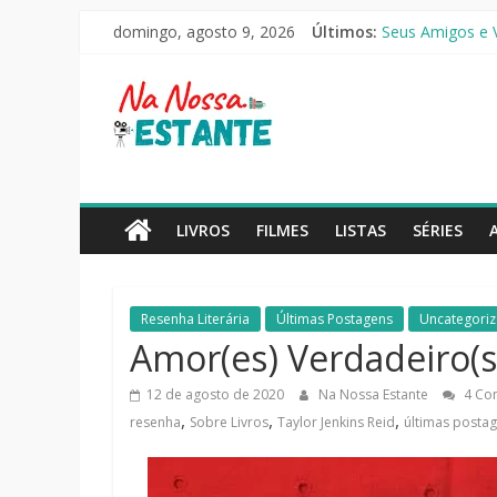
Pular
domingo, agosto 9, 2026
Últimos:
Seus Amigos e Vi
para
O Pistoleiro [Re
o
Na
As Ovelhas Detet
conteúdo
Mestres do Unive
Slow Horses – 3
Nossa
Estante
LIVROS
FILMES
LISTAS
SÉRIES
Críticas
de
Resenha Literária
Últimas Postagens
Uncategori
livros,
Amor(es) Verdadeiro(s)
filmes,
séries
12 de agosto de 2020
Na Nossa Estante
4 Co
e
,
,
,
resenha
Sobre Livros
Taylor Jenkins Reid
últimas posta
notícias