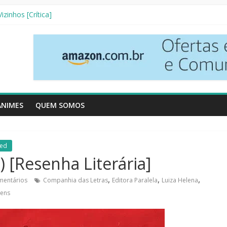
zinhos [Crítica]
senha Literária]
ives [Crítica]
rso [Crtítica]
ª Temporada [Crítica]
ANIMES
QUEM SOMOS
zed
 [Resenha Literária]
,
,
,
mentários
Companhia das Letras
Editora Paralela
Luiza Helena
gens