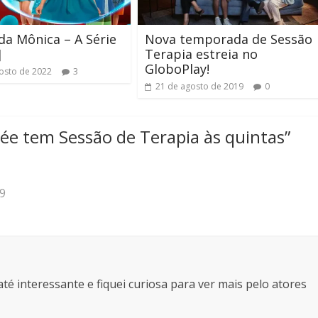
a Mônica – A Série
Nova temporada de Sessão
]
Terapia estreia no
GloboPlay!
osto de 2022
3
21 de agosto de 2019
0
ée tem Sessão de Terapia às quintas
”
39
té interessante e fiquei curiosa para ver mais pelo atores