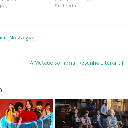
play"
Em "telecine"
er [Nostalgia]
A Metade Sombria [Resenha Literária]
m