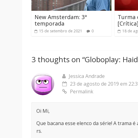
New Amsterdam: 3ª
Turma d
temporada
[Crítica
15 de setembro de 2021
0
18 de ag
3 thoughts on “
Globoplay: Haid
Jessica Andrade
23 de agosto de 2019 em 22:
Permalink
Oi Mi,
Que bacana esse elenco da série! A trama é a
rs.