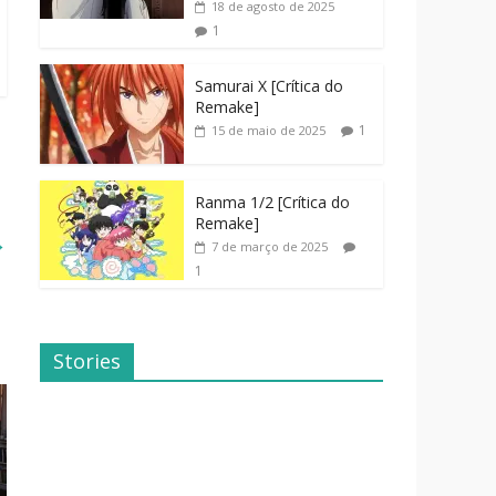
18 de agosto de 2025
1
Samurai X [Crítica do
Remake]
1
15 de maio de 2025
Ranma 1/2 [Crítica do
Remake]
→
7 de março de 2025
1
Stories
Dicas de
Dorama: Uma
Filmes Para o
Família
Fim de
Inusitada
Semana