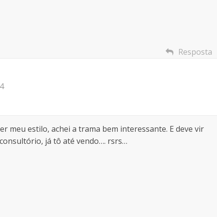
Resposta
54
er meu estilo, achei a trama bem interessante. E deve vir
onsultório, já tô até vendo…. rsrs…