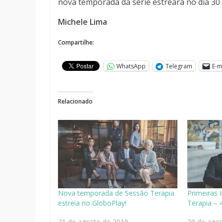
nova temporada da série estreará no dia 30
Michele Lima
Compartilhe:
WhatsApp
Telegram
E-m
Relacionado
Nova temporada de Sessão Terapia
Primeiras 
estreia no GloboPlay!
Terapia – 
21 de agosto de 2019
29 de ago