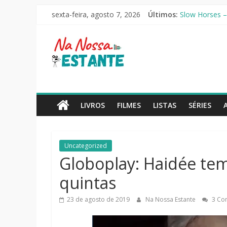
Pular
sexta-feira, agosto 7, 2026
Últimos:
Slow Horses –
para
Seus Amigos e 
o
Na
O Pistoleiro [
conteúdo
As Ovelhas Det
Perdendo o Jui
Nossa
Estante
LIVROS
FILMES
LISTAS
SÉRIES
Críticas
de
Uncategorized
livros,
Globoplay: Haidée tem
filmes,
séries
quintas
e
notícias
23 de agosto de 2019
Na Nossa Estante
3 Co