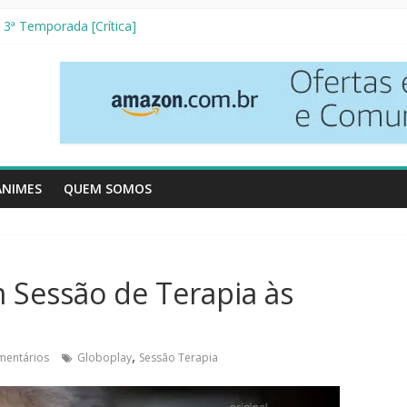
 3ª Temporada [Crítica]
Vizinhos [Crítica]
Resenha Literária]
etives [Crítica]
zo [Crítica]
ANIMES
QUEM SOMOS
 Sessão de Terapia às
,
mentários
Globoplay
Sessão Terapia