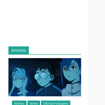
Animes
Animes
Séries
Últimas Postagens