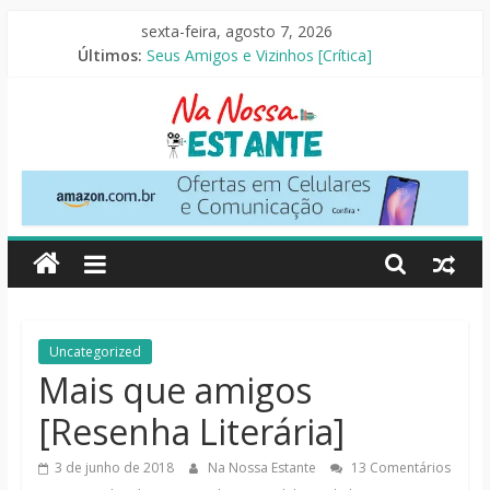
Pular
sexta-feira, agosto 7, 2026
para
Slow Horses – 3ª Temporada [Crítica]
Últimos:
o
Seus Amigos e Vizinhos [Crítica]
O Pistoleiro [Resenha Literária]
conteúdo
As Ovelhas Detetives [Crítica]
Mestres do Universo [Crtítica]
Na
Nossa
Estante
Críticas
Uncategorized
de
Mais que amigos
livros,
[Resenha Literária]
filmes,
séries
3 de junho de 2018
Na Nossa Estante
13 Comentários
e