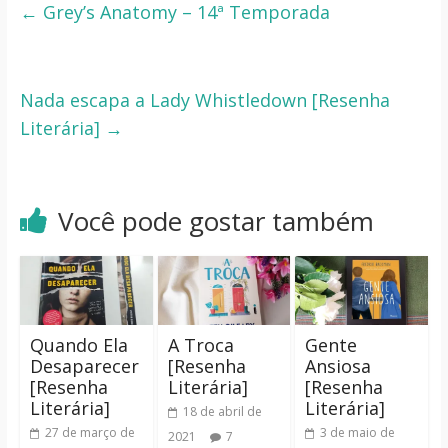
←
Grey’s Anatomy – 14ª Temporada
Nada escapa a Lady Whistledown [Resenha
Literária]
→
Você pode gostar também
Quando Ela
A Troca
Gente
Desaparecer
[Resenha
Ansiosa
[Resenha
Literária]
[Resenha
Literária]
Literária]
18 de abril de
27 de março de
3 de maio de
2021
7