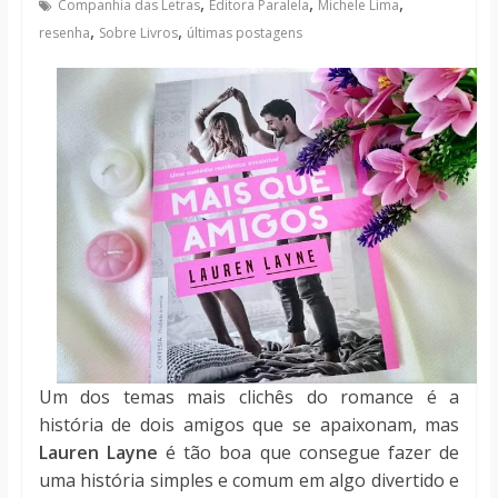
,
,
,
Companhia das Letras
Editora Paralela
Michele Lima
notícias
,
,
resenha
Sobre Livros
últimas postagens
Um dos temas mais clichês do romance é a
história de dois amigos que se apaixonam, mas
Lauren Layne
é tão boa que consegue fazer de
uma história simples e comum em algo divertido e