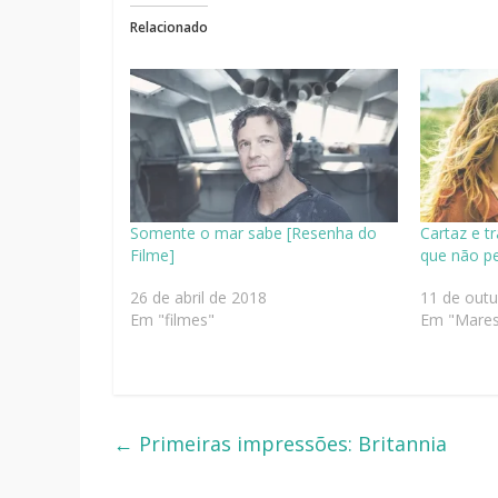
Relacionado
Somente o mar sabe [Resenha do
Cartaz e tr
Filme]
que não p
26 de abril de 2018
11 de out
Em "filmes"
Em "Mares
←
Primeiras impressões: Britannia