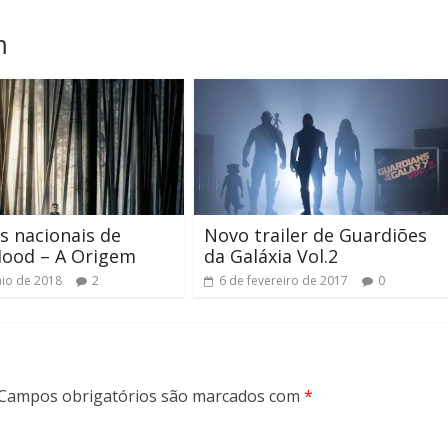
m
s nacionais de
Novo trailer de Guardiões
Hood – A Origem
da Galáxia Vol.2
io de 2018
2
6 de fevereiro de 2017
0
Campos obrigatórios são marcados com
*