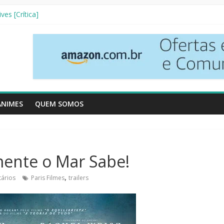
nha Literária]
ves [Crítica]
so [Crtítica]
 Temporada [Crítica]
inhos [Crítica]
ANIMES
QUEM SOMOS
omente o Mar Sabe!
,
ários
Paris Filmes
trailers