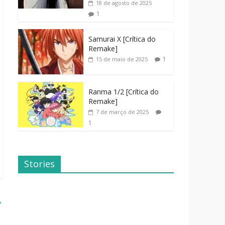
18 de agosto de 2025
1
Samurai X [Crítica do
Remake]
1
15 de maio de 2025
Ranma 1/2 [Crítica do
Remake]
7 de março de 2025
1
Stories
Dicas de
Dorama: Uma
Filmes Para o
Família
Fim de
Inusitada
Semana
→