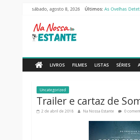
Pular
O Pistoleiro [Rese
sábado, agosto 8, 2026
Últimos:
para
As Ovelhas Deteti
Mestres do Univer
o
Na
Slow Horses – 3ª
conteúdo
Seus Amigos e Viz
Nossa
Estante
LIVROS
FILMES
LISTAS
SÉRIES
Críticas
de
Uncategorized
livros,
Trailer e cartaz de S
filmes,
séries
2 de abril de 2018
Na Nossa Estante
0 coment
e
notícias