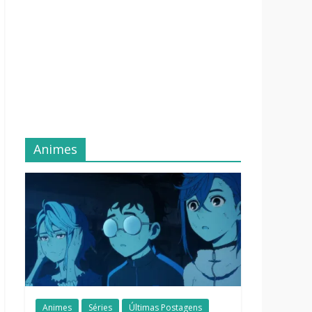
Animes
Animes
Séries
Últimas Postagens