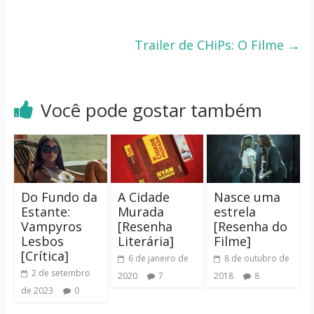
Trailer de CHiPs: O Filme
→
Você pode gostar também
Do Fundo da
A Cidade
Nasce uma
Estante:
Murada
estrela
Vampyros
[Resenha
[Resenha do
Lesbos
Literária]
Filme]
[Crítica]
6 de janeiro de
8 de outubro de
2 de setembro
2020
7
2018
8
de 2023
0