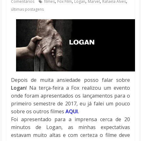
,
,
,
,
,
Comentários
filmes
Fox Film
Logan
Marvel
Rafaela Alves
notícias
últimas postagens
Depois de muita ansiedade posso falar sobre
Logan
! Na terça-feira a Fox realizou um evento
onde foram apresentados os lançamentos para o
primeiro semestre de 2017, eu já falei um pouco
sobre os outros filmes
AQUI
.
Foi apresentado para a imprensa cerca de 20
minutos de Logan, as minhas expectativas
estavam muito altas e com certeza o filme deve