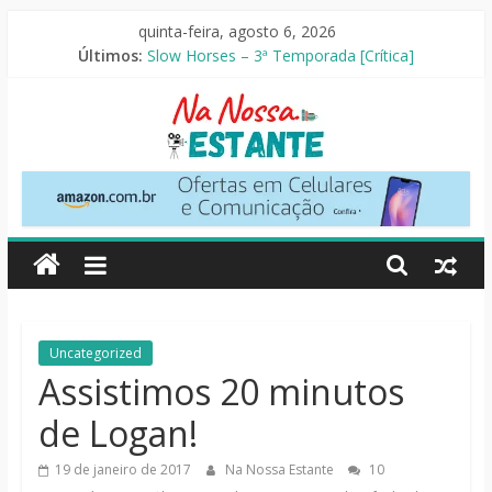
Pular
quinta-feira, agosto 6, 2026
para
Últimos:
Slow Horses – 3ª Temporada [Crítica]
o
Seus Amigos e Vizinhos [Crítica]
conteúdo
O Pistoleiro [Resenha Literária]
As Ovelhas Detetives [Crítica]
Perdendo o Juizo [Crítica]
Na
Nossa
Estante
Críticas
Uncategorized
de
Assistimos 20 minutos
livros,
de Logan!
filmes,
séries
19 de janeiro de 2017
Na Nossa Estante
10
e