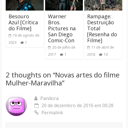
Besouro
Warner
Rampage:
Azul [Crítica
Bros.
Destruição
do Filme]
Pictures na
Total
San Diego
[Resenha do
16 de agosto de
Comic-Con
Filme]
2023
1
20 de julho de
11 de abril de
2017
1
2018
10
2 thoughts on “
Novas artes do filme
Mulher-Maravilha
”
Pandora
20 de dezembro de 2016 em 00:28
Permalink