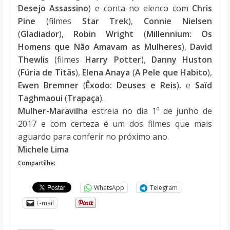
Desejo Assassino
) e conta no elenco com
Chris
Pine
(filmes
Star Trek
),
Connie Nielsen
(
Gladiador
),
Robin Wright
(
Millennium: Os
Homens que Não Amavam as Mulheres
),
David
Thewlis
(filmes
Harry Potter
),
Danny Huston
(
Fúria de Titãs
),
Elena Anaya
(
A Pele que Habito
),
Ewen Bremner
(
Êxodo: Deuses e Reis
), e
Saïd
Taghmaoui
(
Trapaça
).
Mulher-Maravilha
estreia no dia 1º de junho de
2017 e com certeza é um dos filmes que mais
aguardo para conferir no próximo ano.
Michele Lima
Compartilhe:
WhatsApp
Telegram
E-mail