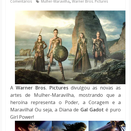
,
Comentários
Mulher-Maravilha
Warner Bros. Pictures
notícias
A
Warner Bros. Pictures
divulgou as novas as
artes de Mulher-Maravilha, mostrando que a
heroína representa o Poder, a Coragem e a
Maravilha! Ou seja, a Diana de
Gal Gadot
é puro
Girl Power!