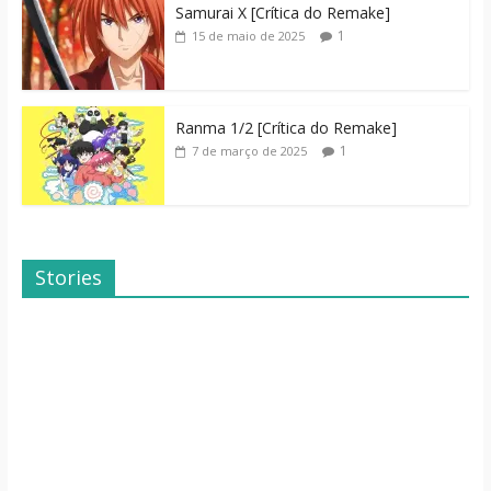
Samurai X [Crítica do Remake]
1
15 de maio de 2025
Ranma 1/2 [Crítica do Remake]
1
7 de março de 2025
Stories
Dicas de Filmes
Dorama: Uma
Para o Fim de
Família Inusitada
Semana