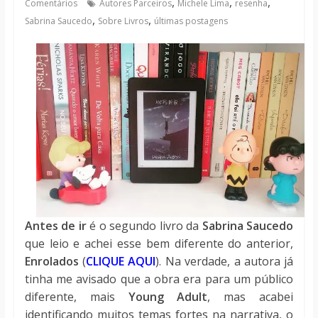
,
,
,
Comentários
Autores Parceiros
Michele Lima
resenha
notícias
,
,
Sabrina Saucedo
Sobre Livros
últimas postagens
Antes de ir
é o segundo livro da
Sabrina Saucedo
que leio e achei esse bem diferente do anterior,
Enrolados
(
CLIQUE AQUI
). Na verdade, a autora já
tinha me avisado que a obra era para um público
diferente, mais
Young Adult
, mas acabei
identificando muitos temas fortes na narrativa, o