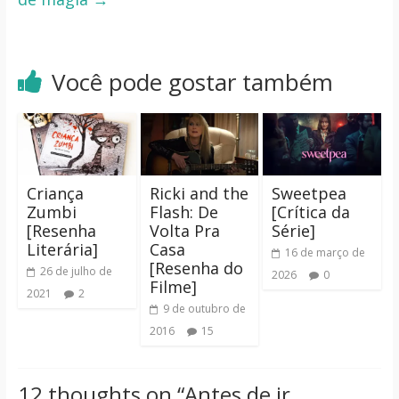
Você pode gostar também
Criança
Ricki and the
Sweetpea
Zumbi
Flash: De
[Crítica da
[Resenha
Volta Pra
Série]
Literária]
Casa
16 de março de
[Resenha do
26 de julho de
2026
0
Filme]
2021
2
9 de outubro de
2016
15
12 thoughts on “
Antes de ir