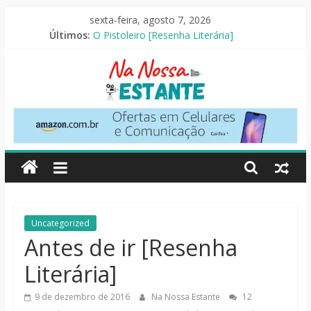
Pular
sexta-feira, agosto 7, 2026
para
Últimos:
O Pistoleiro [Resenha Literária]
o
As Ovelhas Detetives [Crítica]
conteúdo
Mestres do Universo [Crtítica]
Slow Horses – 3ª Temporada [Crítica]
Seus Amigos e Vizinhos [Crítica]
Na
Nossa
Estante
Críticas
Uncategorized
de
Antes de ir [Resenha
livros,
Literária]
filmes,
séries
9 de dezembro de 2016
Na Nossa Estante
12
e