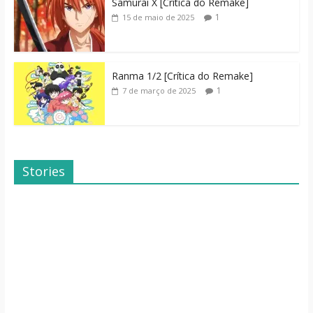
Samurai X [Crítica do Remake]
1
15 de maio de 2025
Ranma 1/2 [Crítica do Remake]
1
7 de março de 2025
Stories
Dicas de Filmes
Dorama: Uma
Para o Fim de
Família Inusitada
Semana