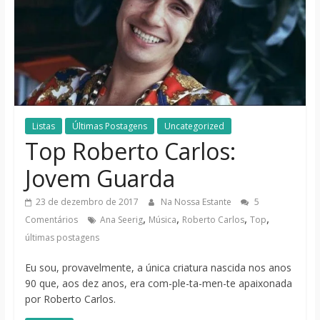
notícias
Listas
Últimas Postagens
Uncategorized
Top Roberto Carlos:
Jovem Guarda
23 de dezembro de 2017
Na Nossa Estante
5
,
,
,
,
Comentários
Ana Seerig
Música
Roberto Carlos
Top
últimas postagens
Eu sou, provavelmente, a única criatura nascida nos anos
90 que, aos dez anos, era com-ple-ta-men-te apaixonada
por Roberto Carlos.