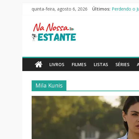
As Ovelhas De
Pular
quinta-feira, agosto 6, 2026
Últimos:
Perdendo o Ju
para
Slow Horses –
o
Na
Seus Amigos e
conteúdo
O Pistoleiro 
Nossa
Estante
LIVROS
FILMES
LISTAS
SÉRIES
Críticas
de
Mila Kunis
livros,
filmes,
séries
e
notícias