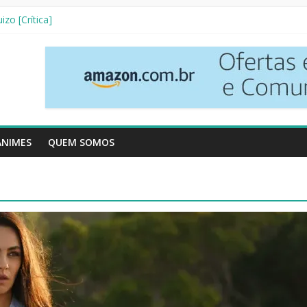
tetives [Crítica]
izo [Crítica]
 3ª Temporada [Crítica]
 Vizinhos [Crítica]
[Resenha Literária]
ANIMES
QUEM SOMOS