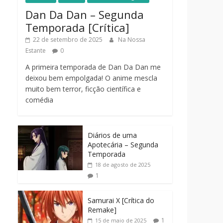
Dan Da Dan – Segunda
Temporada [Crítica]
22 de setembro de 2025
Na Nossa
Estante
0
A primeira temporada de Dan Da Dan me
deixou bem empolgada! O anime mescla
muito bem terror, ficção científica e
comédia
Diários de uma
Apotecária – Segunda
Temporada
18 de agosto de 2025
1
Samurai X [Crítica do
Remake]
1
15 de maio de 2025