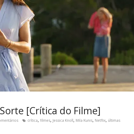
orte [Crítica do Filme]
,
,
,
,
,
omentários
crítica
filmes
Jessica Knoll
Mila Kunis
Netflix
últimas