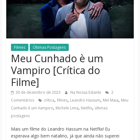
notícias
Filmes
Últimas Postagens
Meu Cunhado è um
Vampiro [Crítica do
Filme]
30 de dezembro de 2023
Na Nossa Estante
2
,
,
,
,
Comentários
crítica
filmes
Leandro Hassum
Mel Maia
Meu
,
,
,
Cunhado è um Vampiro
Michele Lima
Netflix
últimas
postagens
Mais um filme do Leandro Hassum na Netflix! Eu
esperava algo bem natalino, já que ainda não superei