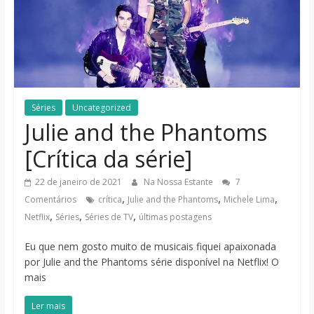
notícias
Séries
Uncategorized
Julie and the Phantoms
[Crítica da série]
22 de janeiro de 2021
Na Nossa Estante
7
,
,
,
Comentários
crítica
Julie and the Phantoms
Michele Lima
,
,
,
Netflix
Séries
Séries de TV
últimas postagens
Eu que nem gosto muito de musicais fiquei apaixonada
por Julie and the Phantoms série disponível na Netflix! O
mais
Ler mais