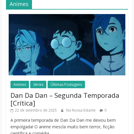
Animes
Animes
Séries
Últimas Postagens
Dan Da Dan – Segunda Temporada
[Crítica]
22 de setembro de 2025
Na Nossa Estante
0
A primeira temporada de Dan Da Dan me deixou bem
empolgada! O anime mescla muito bem terror, ficção
científica e comédia