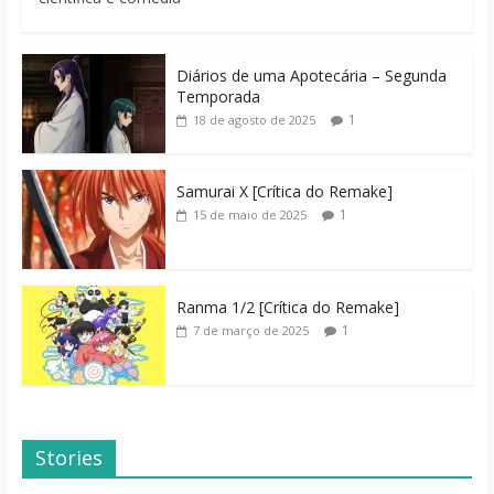
Diários de uma Apotecária – Segunda
Temporada
1
18 de agosto de 2025
Samurai X [Crítica do Remake]
1
15 de maio de 2025
Ranma 1/2 [Crítica do Remake]
1
7 de março de 2025
Stories
Dicas de Filmes
Dorama: Uma
Para o Fim de
Família Inusitada