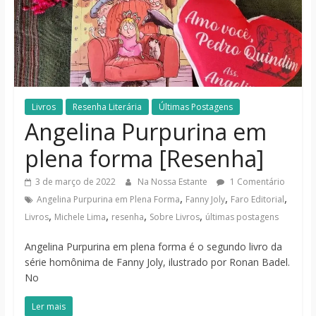
notícias
Livros
Resenha Literária
Últimas Postagens
Angelina Purpurina em
plena forma [Resenha]
3 de março de 2022
Na Nossa Estante
1 Comentário
,
,
,
Angelina Purpurina em Plena Forma
Fanny Joly
Faro Editorial
,
,
,
,
Livros
Michele Lima
resenha
Sobre Livros
últimas postagens
Angelina Purpurina em plena forma é o segundo livro da
série homônima de Fanny Joly, ilustrado por Ronan Badel.
No
Ler mais