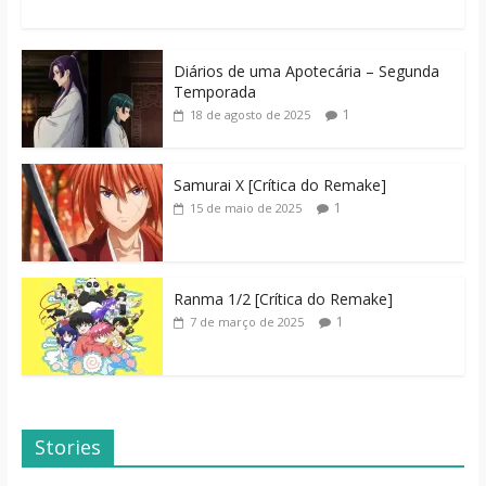
Diários de uma Apotecária – Segunda
Temporada
1
18 de agosto de 2025
Samurai X [Crítica do Remake]
1
15 de maio de 2025
Ranma 1/2 [Crítica do Remake]
1
7 de março de 2025
Stories
Dicas de Filmes
Dorama: Uma
Para o Fim de
Família Inusitada