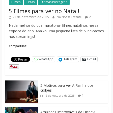
Filmes
Listas
Últimas Postagens
5 Filmes para ver no Natal!
23 de dezembro de 2025
Na Nossa Estante
2
Nada melhor do que maratonar filmes natalinos nessa
éopoca do ano! Abaixo uma pequena lista de 5 indicações
nos streamings!
Compartilhe:
WhatsApp
Telegram
E-mail
5 Motivos para ver A Rainha dos
Golpes!
1
12 de outubro de 2025
Amizades Improváveis da Disney!