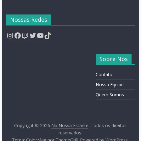
Nossas Redes
Instagram
Facebook
Twitch
Twitter
YouTube
TikTok
Sobre Nós
Contato
Nossa Equipe
Quem Somos
Copyright © 2026
Na Nossa Estante
. Todos os direitos
reservados.
Tema:
ColorMag
por ThemeGrill. Powered by
WordPress
.