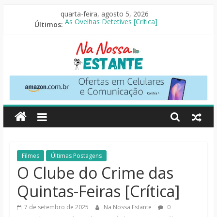
Pular
quarta-feira, agosto 5, 2026
para
Últimos:
As Ovelhas Detetives [Crítica]
o
Perdendo o Juizo [Crítica]
conteúdo
Slow Horses – 3ª Temporada [Crítica]
Seus Amigos e Vizinhos [Crítica]
O Pistoleiro [Resenha Literária]
Na
Nossa
Estante
Críticas
Filmes
Últimas Postagens
de
O Clube do Crime das
livros,
Quintas-Feiras [Crítica]
filmes,
séries
7 de setembro de 2025
Na Nossa Estante
0
e