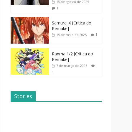
18 de agosto de 2025
1
Samurai X [Crítica do
Remake]
1
15 de maio de 2025
Ranma 1/2 [Crítica do
Remake]
7 de março de 2025
1
Stories
Dicas de
Dorama: Uma
Filmes Para o
Família
Fim de
Inusitada
Semana