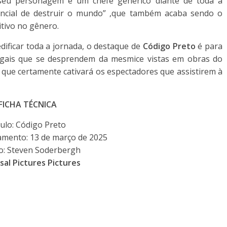
seu personagem é um chefe genérico diante de toda a
ncial de destruir o mundo” ,que também acaba sendo o
itivo no gênero.
ificar toda a jornada, o destaque de
Código Preto
é para
logais que se desprendem da mesmice vistas em obras do
 que certamente cativará os espectadores que assistirem à
FICHA TÉCNICA
tulo: Código Preto
amento: 13 de março de 2025
o: Steven Soderbergh
sal Pictures Pictures