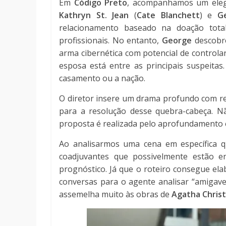
Em
Código Preto
, acompanhamos um eleg
Kathryn St. Jean
(
Cate Blanchett
) e
G
relacionamento baseado na doação total
profissionais. No entanto,
George
descobr
arma cibernética com potencial de controla
esposa está entre as principais suspeita
casamento ou a nação.
O diretor insere um drama profundo com rel
para a resolução desse quebra-cabeça. 
proposta é realizada pelo aprofundamento 
Ao analisarmos uma cena em específica 
coadjuvantes que possivelmente estão e
prognóstico. Já que o roteiro consegue e
conversas para o agente analisar “amigave
assemelha muito às obras de
Agatha Christ