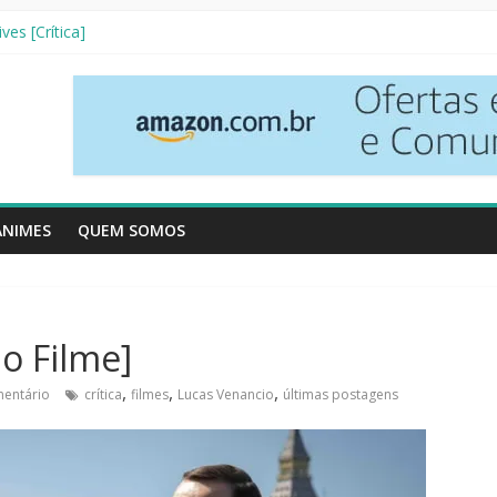
nha Literária]
ves [Crítica]
so [Crtítica]
 Temporada [Crítica]
inhos [Crítica]
ANIMES
QUEM SOMOS
do Filme]
,
,
,
entário
crítica
filmes
Lucas Venancio
últimas postagens