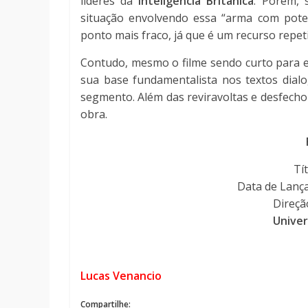
líderes da
Inteligência Britânica
. Porém, 
situação envolvendo essa “arma com pote
ponto mais fraco, já que é um recurso repet
Contudo, mesmo o filme sendo curto para ed
sua base fundamentalista nos textos dia
segmento. Além das reviravoltas e desfecho
obra.
Tí
Data de Lanç
Direçã
Univer
Lucas Venancio
Compartilhe: