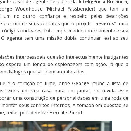
ante casal de agentes espiões da
Inteligência Britânica
,
eorge Woodhouse
(
Michael Fassbender
) que tem um
 um no outro, confiança e respeito pelas descrições
e por um de seus contatos que o projeto “
Severus
”, uma
r códigos nucleares, foi comprometido internamente e sua
s. O agente tem uma missão dúbia: continuar leal ao seu
ações interpessoais que são intelectualmente instigantes
Não espere um longa de espionagem com ação, já que a
em diálogos que são bem arquitetados.
que é o coração do filme, onde
George
reúne a lista de
nvolvidos em sua casa para um jantar, se revela esse
laborar uma construção de personalidades em uma roda de
lmente” seus conflitos internos. A tomada em questão se
ie
, feitas pelo detetive
Hercule Poirot
.