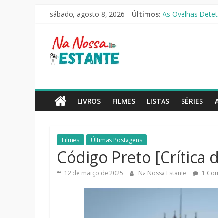
Pular
O Pistoleiro [Rese
sábado, agosto 8, 2026
Últimos:
para
As Ovelhas Deteti
o
Mestres do Univer
Na
Slow Horses – 3ª
conteúdo
Seus Amigos e Viz
Nossa
Estante
LIVROS
FILMES
LISTAS
SÉRIES
Críticas
de
Filmes
Últimas Postagens
livros,
Código Preto [Crítica 
filmes,
séries
12 de março de 2025
Na Nossa Estante
1 Com
e
notícias