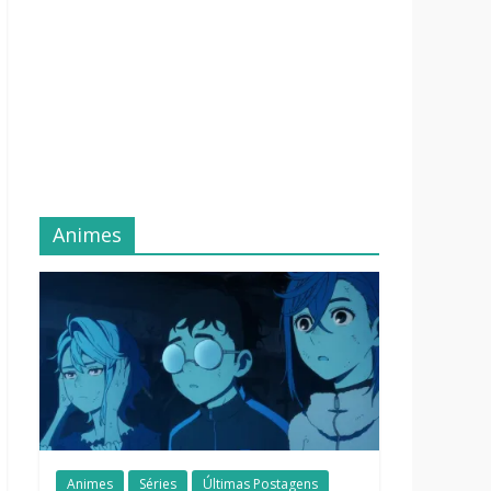
Animes
Animes
Séries
Últimas Postagens