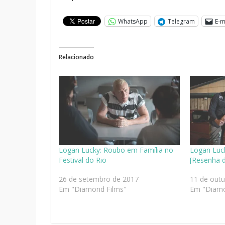
WhatsApp
Telegram
E-m
Relacionado
Logan Lucky: Roubo em Família no
Logan Luc
Festival do Rio
[Resenha d
26 de setembro de 2017
11 de out
Em "Diamond Films"
Em "Diamo