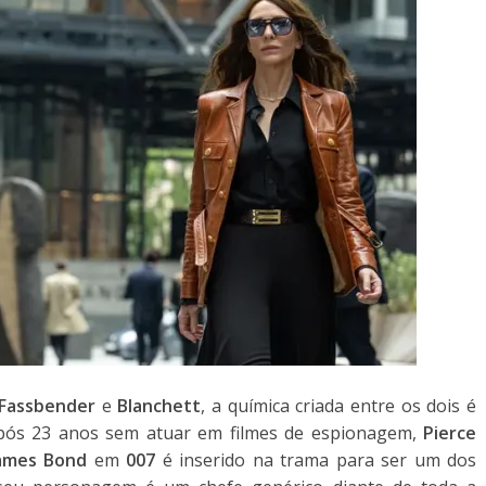
Fassbender
e
Blanchett
, a química criada entre os dois é
E após 23 anos sem atuar em filmes de espionagem,
Pierce
ames Bond
em
007
é inserido na trama para ser um dos