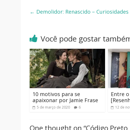
←
Demolidor: Renascido – Curiosidades
Você pode gostar també
10 motivos para se
Entre o
apaixonar por Jamie Frase
[Resenh
5 de março de 2020
6
12 de n
One thought on “
Código Preto [