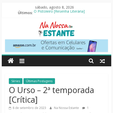
Pular
sábado, agosto 8, 2026
para
Últimos:
O Pistoleiro [Resenha Literária]
o
As Ovelhas Detetives [Crítica]
conteúdo
Mestres do Universo [Crtítica]
Slow Horses – 3ª Temporada [Crítica]
Seus Amigos e Vizinhos [Crítica]
Na
Nossa
Estante
Críticas
Séries
Últimas Postagens
de
O Urso – 2ª temporada
livros,
[Crítica]
filmes,
séries
8 de setembro de 2023
Na Nossa Estante
1
e