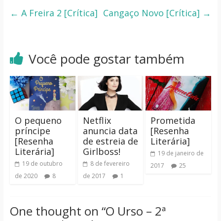
←
A Freira 2 [Crítica]
Cangaço Novo [Crítica]
→
Você pode gostar também
O pequeno
Netflix
Prometida
príncipe
anuncia data
[Resenha
[Resenha
de estreia de
Literária]
Literária]
Girlboss!
19 de janeiro de
19 de outubro
8 de fevereiro
2017
25
de 2020
8
de 2017
1
One thought on “
O Urso – 2ª