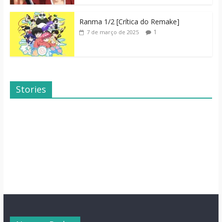
Ranma 1/2 [Crítica do Remake]
1
7 de março de 2025
Stories
Dicas de Filmes
Dorama: Uma
Para o Fim de
Família Inusitada
Semana