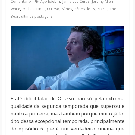
,
,
Comentário
Ayo Edebiri
Jamie Lee Curtis
Jeremy Allen
notícias
,
,
,
,
,
,
White
Michele Lima
O Urso
Séries
Séries de TV
Star +
The
,
Bear
últimas postagens
É até difícil falar de
O Urso
não só pela extrema
qualidade da segunda temporada que superou e
muito a primeira, mas também porque muito já foi
dito dessa excepcional temporada, principalmente
do episódio 6 que é um verdadeiro cinema que