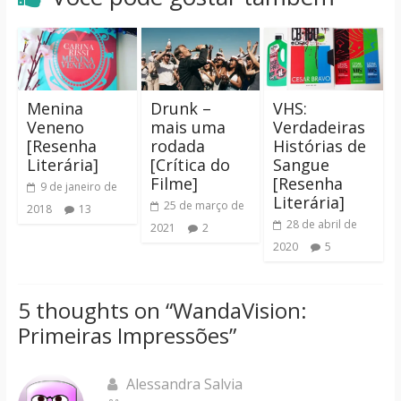
Menina
Drunk –
VHS:
Veneno
mais uma
Verdadeiras
[Resenha
rodada
Histórias de
Literária]
[Crítica do
Sangue
Filme]
[Resenha
9 de janeiro de
Literária]
25 de março de
2018
13
28 de abril de
2021
2
2020
5
5 thoughts on “
WandaVision:
Primeiras Impressões
”
Alessandra Salvia