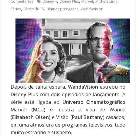
,
,
,
,
Comentários
Disney +
Disney Plus
Marvel
Michele Lima
notícias
,
,
,
Séries
Séries de TV
últimas postagens
WandaVision
Depois de tanta espera,
WandaVision
estreou no
Disney Plu
s com dois episódios de lançamento. A
série está ligada ao
Universo Cinematográfico
Marvel (MCU)
e mostra a vida de Wanda
(
Elizabeth Olsen
) e Visão (
Paul Bettany
) casados,
em uma atmosfera de programas televisivos, tudo
muito estranho e suspeito.