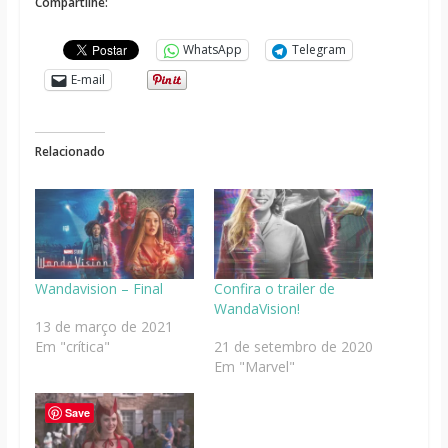
Compartilhe:
WhatsApp
Telegram
E-mail
Relacionado
Wandavision – Final
Confira o trailer de
WandaVision!
13 de março de 2021
Em "crítica"
21 de setembro de 2020
Em "Marvel"
Save