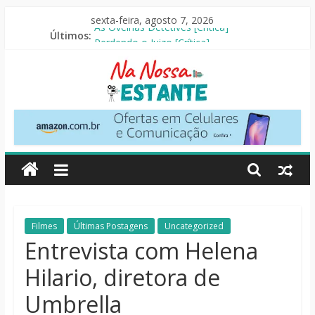
Pular
sexta-feira, agosto 7, 2026
para
Últimos:
As Ovelhas Detetives [Crítica]
o
Perdendo o Juizo [Crítica]
conteúdo
Slow Horses – 3ª Temporada [Crítica]
Seus Amigos e Vizinhos [Crítica]
O Pistoleiro [Resenha Literária]
Na
Nossa
Estante
Críticas
Filmes
Últimas Postagens
Uncategorized
de
Entrevista com Helena
livros,
Hilario, diretora de
filmes,
séries
Umbrella
e