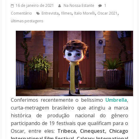
notícias
16 de janeiro de 2021
Na Nossa Estante
1
,
,
,
,
Comentário
Entrevista
filmes
Italo Morelli
Oscar 2021
últimas postagens
Conferimos recentemente o belíssimo
Umbrella
,
curta-metragem brasileiro que atingiu a marca
histórica de produção nacional do gênero
participando de 19 festivais que qualificam para o
Oscar, entre eles:
Tribeca, Cinequest, Chicago
International Film Festival, Calgary International