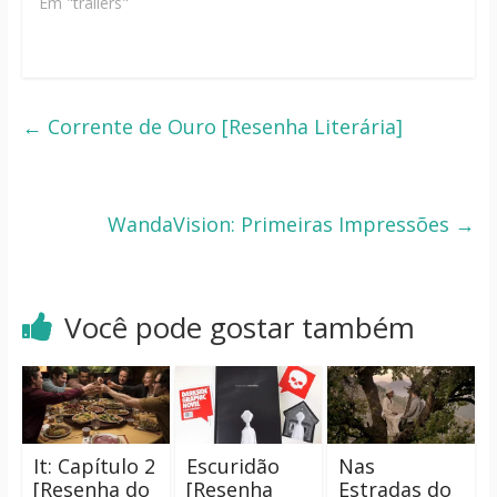
Em "trailers"
←
Corrente de Ouro [Resenha Literária]
WandaVision: Primeiras Impressões
→
Você pode gostar também
It: Capítulo 2
Escuridão
Nas
[Resenha do
[Resenha
Estradas do