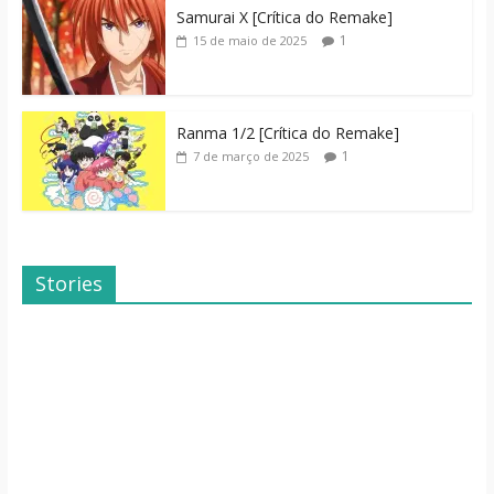
Samurai X [Crítica do Remake]
1
15 de maio de 2025
Ranma 1/2 [Crítica do Remake]
1
7 de março de 2025
Stories
Dicas de Filmes
Dorama: Uma
Para o Fim de
Família Inusitada
Semana