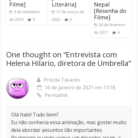
Filme]
Literária]
Nepal
[Resenha do
3 de setembro
17 de março de
Filme]
de 2019
9
2022
0
20 de fevereiro
de 2017
4
One thought on “
Entrevista com
Helena Hilario, diretora de Umbrella
”
Priscila Tavares
16 de janeiro de 2021 em 13:18
Permalink
Olá Italo! Tudo bem?
Eu não conhecia essa animação, mas gostei muito
dela abordar assuntos tão importantes.
Realmente quando vemos um desenho assim, a