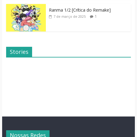
Ranma 1/2 [Crítica do Remake]
1
7 de março de 2025
Stories
Dicas de Filmes
Dorama: Uma
Para o Fim de
Família Inusitada
Semana
Nossas Redes