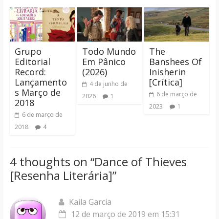
Grupo
Todo Mundo
The
Editorial
Em Pânico
Banshees Of
Record:
(2026)
Inisherin
Lançamento
[Crítica]
4 de junho de
s Março de
6 de março de
2026
1
2018
2023
1
6 de março de
2018
4
4 thoughts on “
Dance of Thieves
[Resenha Literária]
”
Kaila Garcia
12 de março de 2019 em 15:31