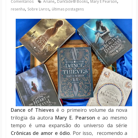
,
,
,
Comentários
Ariane
DarkSide® Books
Mary E Pearson
notícias
,
,
resenha
Sobre Livros
últimas postagens
Dance of Thieves
é o primeiro volume da nova
trilogia da autora
Mary E. Pearson
e ao mesmo
tempo é uma expansão do universo da série
Crônicas de amor e ódio
. Por isso, recomendo a