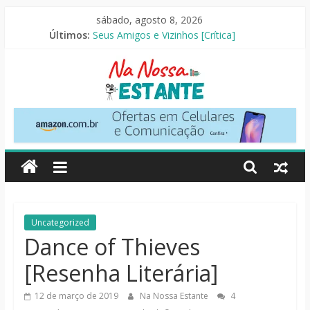
Pular
sábado, agosto 8, 2026
Slow Horses – 3ª Temporada [Crítica]
para
Últimos:
Seus Amigos e Vizinhos [Crítica]
o
O Pistoleiro [Resenha Literária]
conteúdo
As Ovelhas Detetives [Crítica]
Mestres do Universo [Crtítica]
Na
Nossa
Estante
Críticas
Uncategorized
de
Dance of Thieves
livros,
[Resenha Literária]
filmes,
séries
12 de março de 2019
Na Nossa Estante
4
e