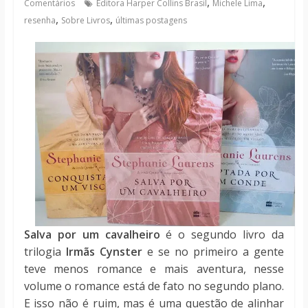
,
,
Comentários
Editora Harper Collins Brasil
Michele Lima
notícias
,
,
resenha
Sobre Livros
últimas postagens
Salva por um cavalheiro
é o segundo livro da
trilogia
Irmãs Cynster
e se no primeiro a gente
teve menos romance e mais aventura, nesse
volume o romance está de fato no segundo plano.
E isso não é ruim, mas é uma questão de alinhar