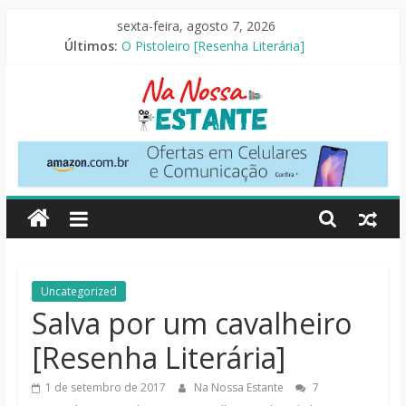
Pular
sexta-feira, agosto 7, 2026
para
Últimos:
O Pistoleiro [Resenha Literária]
o
As Ovelhas Detetives [Crítica]
conteúdo
Mestres do Universo [Crtítica]
Slow Horses – 3ª Temporada [Crítica]
Seus Amigos e Vizinhos [Crítica]
Na
Nossa
Estante
Críticas
Uncategorized
de
Salva por um cavalheiro
livros,
[Resenha Literária]
filmes,
séries
1 de setembro de 2017
Na Nossa Estante
7
e