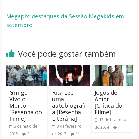
Megapix: destaques da Sessão Megakids em
setembro
→
Você pode gostar também
Gringo –
Rita Lee:
Jogos de
Vivo ou
uma
Amor
Morto
autobiografi
[Crítica do
[Resenha do
a [Resenha
Filme]
Filme]
Literária]
17 de fevereiro
3 de maio de
3 de fevereiro
de 2024
1
2018
3
de 2017
11