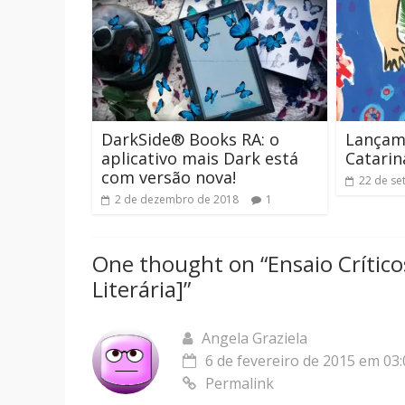
DarkSide® Books RA: o
Lançame
aplicativo mais Dark está
Catari
com versão nova!
22 de se
2 de dezembro de 2018
1
One thought on “
Ensaio Crítico
Literária]
”
Angela Graziela
6 de fevereiro de 2015 em 03:
Permalink