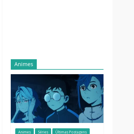
Animes
Animes
Séries
Últimas Postagens