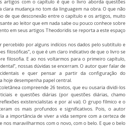
 os artigos com o capítulo é que o livro aborda questões
ma clara mudança no tom da linguagem na obra. O que não
ção de que desconexão entre o capítulo e os artigos, muito
essante ao leitor que em nada sabe ou pouco conhece sobre
ento em seus artigos Theodoridis se reporta a este espaço
 percebido por alguns indícios nos dados pelo subtítulo e
es filosóficas”, o que é um claro indicativo de que o livro se
re filosofia. E ao nos voltarmos para o primeiro capítulo,
dental”, nossas dúvidas se encerram. O autor quer falar de
identais e quer pensar a partir da configuração do
a hoje desempenha papel central.
 coletânea compreende 26 textos, que eu ousaria dividi-los
ticiais e questões diárias (por questões diárias, chamo
eflexões existencialistas e por aí vai). O grupo fílmico e o
eram os mais profundos e significativos. Pois, o autor
a a importância de viver a vida sempre com a certeza de
e nos maravilharmos com o novo, com o belo. E que o belo