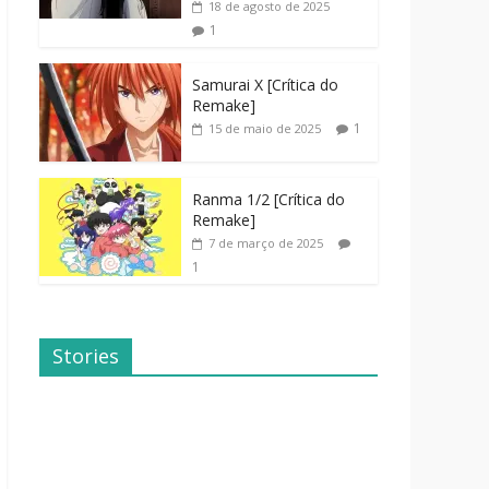
18 de agosto de 2025
1
Samurai X [Crítica do
Remake]
1
15 de maio de 2025
Ranma 1/2 [Crítica do
Remake]
7 de março de 2025
1
Stories
Dicas de
Dorama: Uma
Filmes Para o
Família
Fim de
Inusitada
Semana