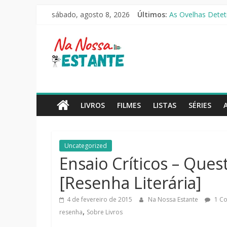
Pular
O Pistoleiro [Rese
sábado, agosto 8, 2026
Últimos:
para
As Ovelhas Deteti
o
Mestres do Univer
Na
Slow Horses – 3ª
conteúdo
Seus Amigos e Viz
Nossa
Estante
LIVROS
FILMES
LISTAS
SÉRIES
Críticas
de
Uncategorized
livros,
Ensaio Críticos – Quest
filmes,
séries
[Resenha Literária]
e
notícias
4 de fevereiro de 2015
Na Nossa Estante
1 Co
,
resenha
Sobre Livros