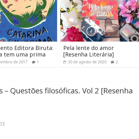
nto Editora Biruta:
Pela lente do amor
na tem uma prima
[Resenha Literária]
tembro de 2017
1
30 de agosto de 2020
2
s – Questões filosóficas. Vol 2 [Resenha
03