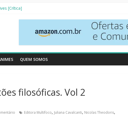
nha Literária]
ves [Crítica]
so [Crtítica]
 Temporada [Crítica]
inhos [Crítica]
ANIMES
QUEM SOMOS
ões filosóficas. Vol 2
,
,
,
mentário
Editora Multifoco
Juliana Cavalcanti
Nicolas Theodoris