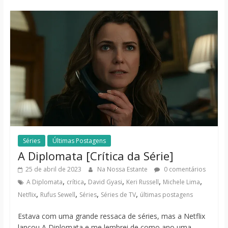
Séries
Últimas Postagens
A Diplomata [Crítica da Série]
25 de abril de 2023
Na Nossa Estante
0 comentários
,
,
,
,
,
A Diplomata
crítica
David Gyasi
Keri Russell
Michele Lima
,
,
,
,
Netflix
Rufus Sewell
Séries
Séries de TV
últimas postagens
Estava com uma grande ressaca de séries, mas a Netflix
lançou A Diplomata e me lembrei de como ano uma