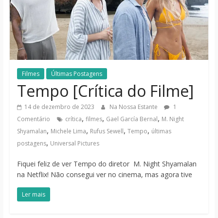
notícias
Filmes
Últimas Postagens
Tempo [Crítica do Filme]
14 de dezembro de 2023
Na Nossa Estante
1
,
,
,
Comentário
crítica
filmes
Gael García Bernal
M. Night
,
,
,
,
Shyamalan
Michele Lima
Rufus Sewell
Tempo
últimas
,
postagens
Universal Pictures
Fiquei feliz de ver Tempo do diretor M. Night Shyamalan
na Netflix! Não consegui ver no cinema, mas agora tive
Ler mais